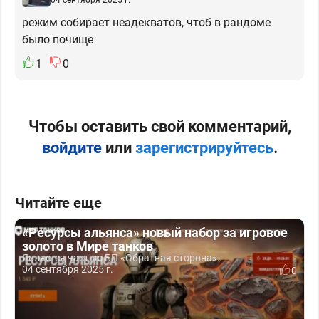
режим собирает неадекватов, чтоб в рандоме
было почище
1
0
Чтобы оставить свой комментарий,
войдите
или
зарегистрируйтесь
.
Читайте еще
«Ресурсы альянса» новый набор за игровое
золото в Мире танков
Является частью БП «Обратная сторона».
04 сентября 2025 г.
0