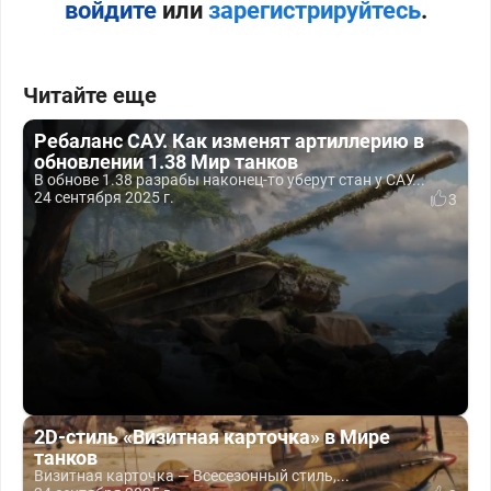
войдите
или
зарегистрируйтесь
.
Читайте еще
Ребаланс САУ. Как изменят артиллерию в
обновлении 1.38 Мир танков
В обнове 1.38 разрабы наконец-то уберут стан у САУ...
24 сентября 2025 г.
3
2D-стиль «Визитная карточка» в Мире
танков
Визитная карточка — Всесезонный стиль,...