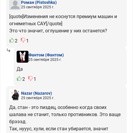
Роман
(Pistoshka)
25 сентября 2025 г.
[quote]Изменения не коснутся премиум машин и
огнеметных САУ[/quote]
Это что значит, оглушение у них останется?
2
1
Фантом
(Фантом)
25 сентября 2025 г.
Да
2
1
Nazar
(Nazarov)
25 сентября 2025 г.
Да, стан - это пиздец, особенно когда своих
шалава не станит, только противников. Это ваще
брэээд.
Так, нууус, хули, если стан убирается, значит