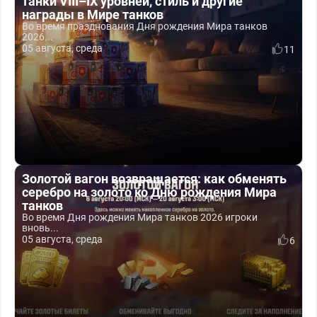
танки VIII–IX уровней, стиль и другие
награды в Мире танков
Во время празднования Дня рождения Мира танков
2026...
05 августа, среда
11
Золотой вагон возвращается: как обменять
серебро на золото ко Дню рождения Мира
танков
Во время Дня рождения Мира танков 2026 игроки
вновь...
05 августа, среда
6