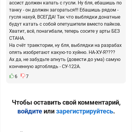
ассист должен капать с гусли. Ну бля, ебашишь по
танку - он должен загораться!!! Ебашишь рядом -
гусля нахуй, ВСЕГДА! Так что выблядки донатные
будут катать с собой опетушители вместо пайков.
Хватит, всё, понагибали, теперь сосите у арты БЕЗ
СТАНА.
На счёт траектории, ну бля, выблядки на разрабах
опять изобретают какую-то хуйню. НА-ХУ-Я????
Ах да, не забудьте апнуть (довести до ума) самую
конченную артоблядь - СУ-122А.
6
7
Чтобы оставить свой комментарий,
войдите
или
зарегистрируйтесь
.