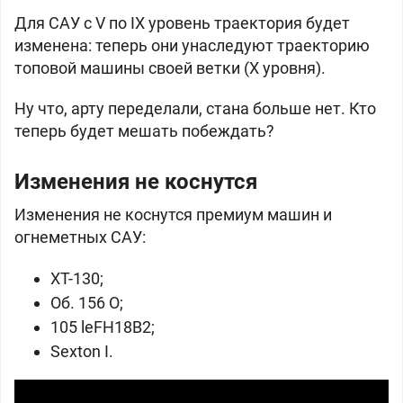
Для САУ с V по IX уровень траектория будет
изменена: теперь они унаследуют траекторию
топовой машины своей ветки (X уровня).
Ну что, арту переделали, стана больше нет. Кто
теперь будет мешать побеждать?
Изменения не коснутся
Изменения не коснутся премиум машин и
огнеметных САУ:
XT-130;
Об. 156 О;
105 leFH18B2;
Sexton I.