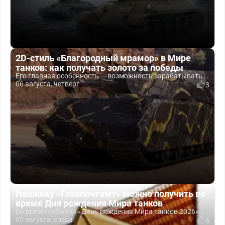
2D-стиль «Благородный мрамор» в Мире
танков: как получать золото за победы
Его главная особенность — возможность зарабатывать...
06 августа, четверг
3
Нашивку «Главпочтамт» можно получить во
время Дня рождения Мира танков
Во время события «День рождения Мира танков 2026»...
05 августа, среда
6