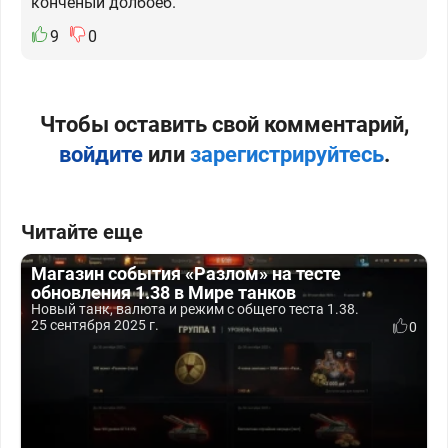
конченый долбоёб.
9
0
Чтобы оставить свой комментарий,
войдите
или
зарегистрируйтесь
.
Читайте еще
Магазин события «Разлом» на тесте
обновления 1.38 в Мире танков
Новый танк, валюта и режим с общего теста 1.38.
25 сентября 2025 г.
0