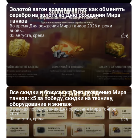
Золотой вагон возвращается: как обменять
серебро на золото ко Дню рождения Мира
танков
Во время Дня рождения Мира танков 2026 игроки
вновь...
05 августа, среда
6
Все скидки и бонусы ко Дню рождения Мира
танков: x5 за победу, скидки на технику,
оборудование и экипаж
В рамках празднования Дня рождения Мира танков
2026...
05 августа, среда
9