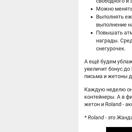
свободного и
Можно менять
Выполнять еже
выполнение н
Повышать атмо
награды. Сред
снегурочек.
А ещё будем ублажа
увеличит бонус до
письма и жетоны д
Каждую неделю он 
контейнеры. А в ф
жетон и Roland - а
* Roland - это Жан