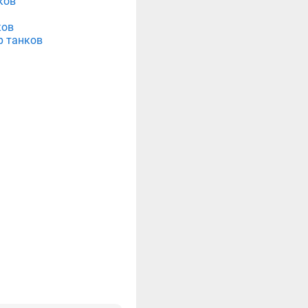
ков
ков
р танков