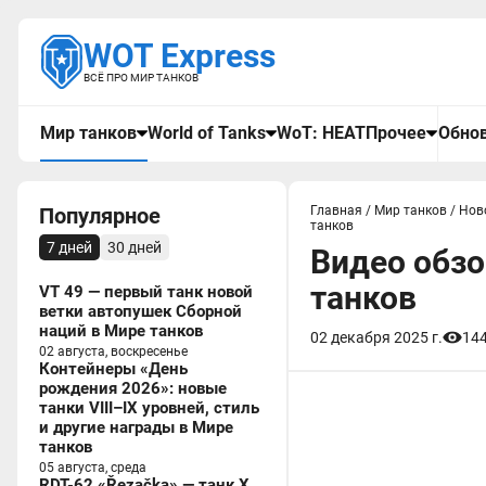
WOT Express
ВСЁ ПРО МИР ТАНКОВ
Мир танков
World of Tanks
WoT: HEAT
Прочее
Обнов
Популярное
Главная
/
Мир танков
/
Нов
танков
7 дней
30 дней
Видео обзо
танков
VT 49 — первый танк новой
ветки автопушек Сборной
наций в Мире танков
02 декабря 2025 г.
14
02 августа, воскресенье
Контейнеры «День
рождения 2026»: новые
танки VIII–IX уровней, стиль
и другие награды в Мире
танков
05 августа, среда
RDT-62 «Řezačka» — танк X