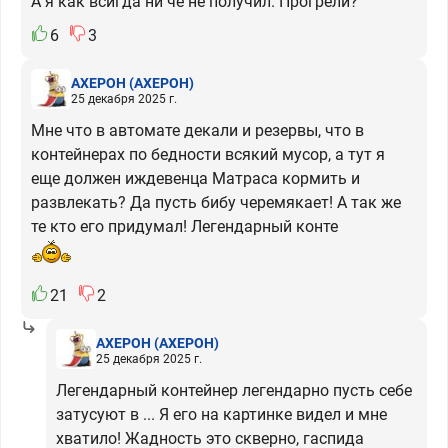
А я как всигда ни че не получил. Прогрели?
6
3
АХЕРОН
(АХЕРОН)
25 декабря 2025 г.
Мне что в автомате декали и резервы, что в
контейнерах по бедности всякий мусор, а тут я
еще должен иждевенца Матраса кормить и
развлекать? Да пусть бибу черемякает! А так же
те кто его придумал! Легендарный конте
21
2
АХЕРОН
(АХЕРОН)
25 декабря 2025 г.
Легендарный контейнер легендарно пусть себе
затусуют в ... Я его на картинке видел и мне
хватило! Жадность это скверно, гаспида