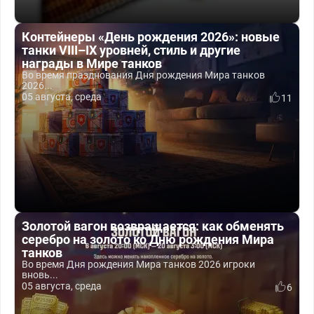
Контейнеры «День рождения 2026»: новые
танки VIII–IX уровней, стиль и другие
награды в Мире танков
Во время празднования Дня рождения Мира танков
2026...
05 августа, среда
11
Золотой вагон возвращается: как обменять
серебро на золото ко Дню рождения Мира
танков
Во время Дня рождения Мира танков 2026 игроки
вновь...
05 августа, среда
6