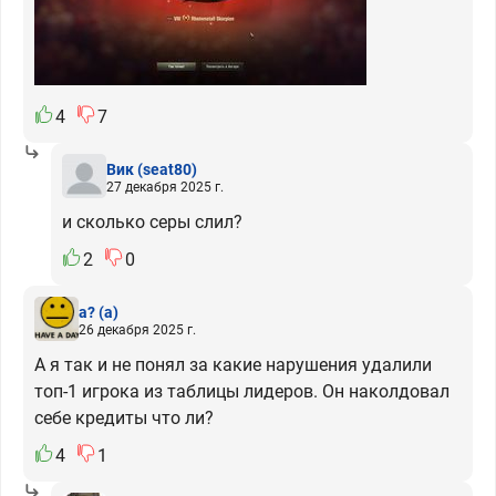
4
7
Вик
(seat80)
27 декабря 2025 г.
и сколько серы слил?
2
0
а?
(а)
26 декабря 2025 г.
А я так и не понял за какие нарушения удалили
топ-1 игрока из таблицы лидеров. Он наколдовал
себе кредиты что ли?
4
1