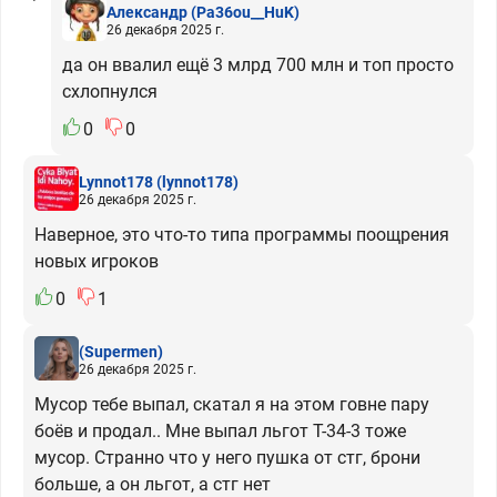
Александр
(Pa36ou__HuK)
26 декабря 2025 г.
да он ввалил ещё 3 млрд 700 млн и топ просто
схлопнулся
0
0
Lynnot178
(lynnot178)
26 декабря 2025 г.
Наверное, это что-то типа программы поощрения
новых игроков
0
1
(Supermen)
26 декабря 2025 г.
Мусор тебе выпал, скатал я на этом говне пару
боёв и продал.. Мне выпал льгот Т-34-3 тоже
мусор. Странно что у него пушка от стг, брони
больше, а он льгот, а стг нет