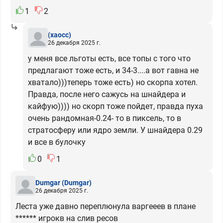
1
2
(хаосс)
26 декабря 2025 г.
у меня все льготы есть, все топы с того что
предлагают тоже есть, и 34-3....а вот гавна не
хватало)))теперь тоже есть) но скорпа хотел.
Правда, после него сажусь на шнайдера и
кайфую)))) но скорп тоже пойдет, правда пуха
очень рандомная-0.24- то в пиксель, то в
стратосферу или ядро земли. У шнайдера 0.29
и все в булочку
0
1
Dumgar
(Dumgar)
26 декабря 2025 г.
Леста уже давно переплюнула варгееев в плане
****** игрокв на слив ресов