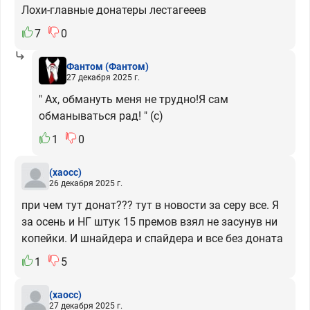
Лохи-главные донатеры лестагееев
7
0
Фантом
(Фантом)
27 декабря 2025 г.
" Ах, обмануть меня не трудно!Я сам
обманываться рад! " (с)
1
0
(хаосс)
26 декабря 2025 г.
при чем тут донат??? тут в новости за серу все. Я
за осень и НГ штук 15 премов взял не засунув ни
копейки. И шнайдера и спайдера и все без доната
1
5
(хаосс)
27 декабря 2025 г.