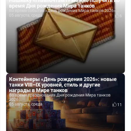
Нашивку «Главпочтамт» можно получить во
время Дня рождения Мира танков
Во время события «День рождения Мира танков 2026»...
05 августа, среда
6
Контейнеры «День рождения 2026»: новые
танки VIII–IX уровней, стиль и другие
награды в Мире танков
Во время празднования Дня рождения Мира танков
2026...
05 августа, среда
11