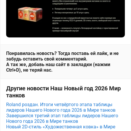
Понравилась новость? Тогда поставь ей лайк, и не
забудь оставить свой комментарий.
А так же, добавь наш сайт в закладки (нажми
Ctrl+D), не теряй нас.
Другие новости Наш Новый год 2026 Мир
танков
Roland роздан. Итоги четвёртого этапа таблицы
лидеров Нашего Нового года 2026 в Мире танков
Завершился третий этап таблицы лидеров Нашего
Нового года 2026 в Мире танков
Новый 2D-стиль «Художественная ковка» в Мире