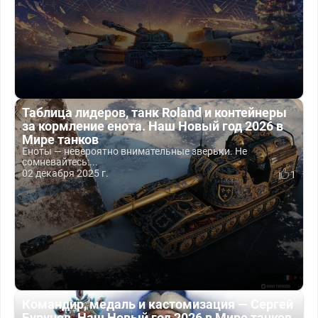
Таблица лидеров, танк Roland и контейнеры
за кормление енота. Наш Новый год 2026 в
Мире танков
Еноты — невероятно внимательные зверьки. Не
сомневайтесь:...
02 декабря 2025 г.
1
Командир, медаль и кастомизация — Сергей
Бурунов. Наш Новый год 2026 в Мире танков