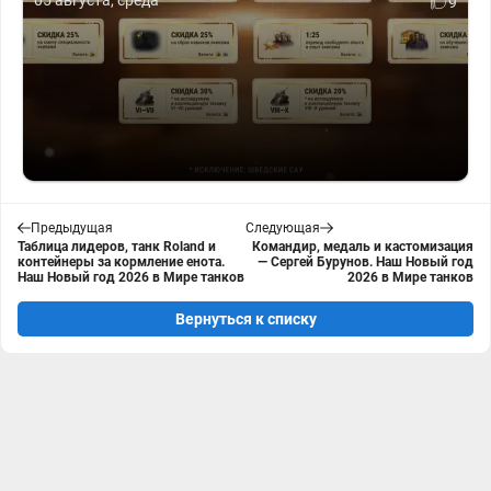
05 августа, среда
9
Предыдущая
Следующая
Таблица лидеров, танк Roland и
Командир, медаль и кастомизация
контейнеры за кормление енота.
— Сергей Бурунов. Наш Новый год
Наш Новый год 2026 в Мире танков
2026 в Мире танков
Вернуться к списку