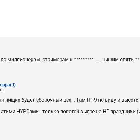
о миллионерам. стримерам и ********* ..... нищим опять **
eppard)
 г.
я нищих будет сборочный цех... Там ПТ-9 по виду и высоте 
 этими НУРСами - только попотей в игре на НГ праздники (