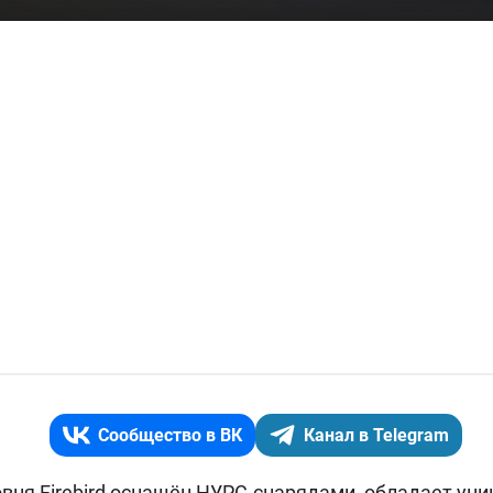
Сообщество в ВК
Канал в Telegram
овня Firebird оснащён НУРС-снарядами, обладает ун