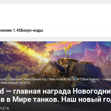
ление 1.45
Бонус-коды
ости
/
События
/
Наш Новый год
/
Наш Новый год 2026
/
Танк Firebird — гла
. Наш новый год 2026
ird — главная награда Новогодни
в в Мире танков. Наш новый го
91
6