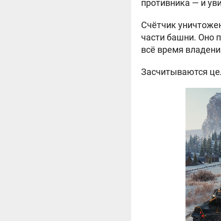
противника — и уви
Счётчик уничтожен
части башни. Оно 
всё время владения
Засчитываются цел