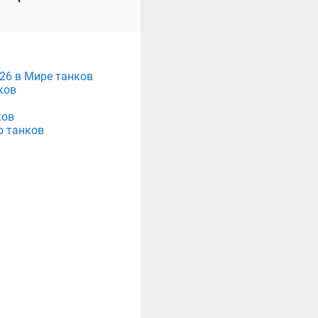
026 в Мире танков
ков
ков
р танков