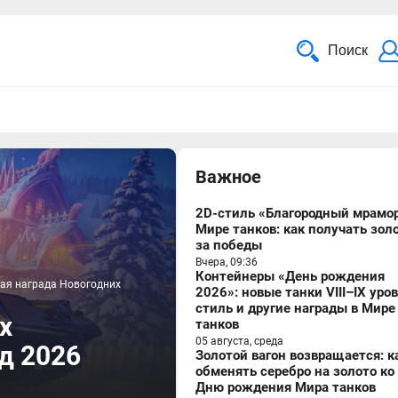
Поиск
Важное
2D-стиль «Благородный мрамор
Мире танков: как получать зол
за победы
Вчера, 09:36
Контейнеры «День рождения
вная награда Новогодних
2026»: новые танки VIII–IX уро
стиль и другие награды в Мире
х
танков
05 августа, среда
д 2026
Золотой вагон возвращается: к
обменять серебро на золото ко
Дню рождения Мира танков