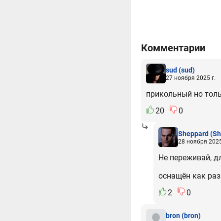
Комментарии
sud
(sud)
27 ноября 2025 г.
прикольный но тольк
20
0
Sheppard
(Sh
28 ноября 2025
Не переживай, дл
оснащён как раз
2
0
bron
(bron)