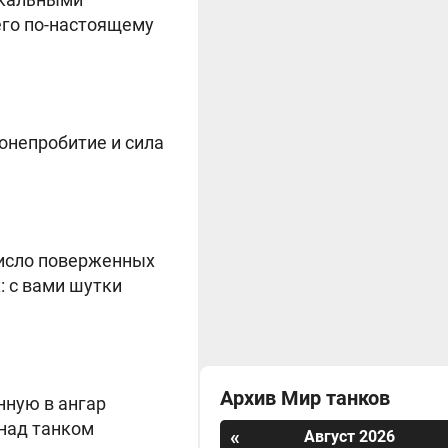
его по-настоящему
онепробитие и сила
число поверженных
: с вами шутки
Архив Мир танков
нную в ангар
 над танком
«
Август 2026