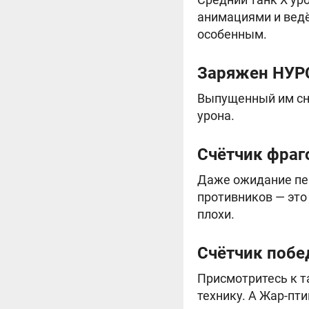
анимациями и ведё
особенным.
Заряжен НУР
Выпущенный им сна
урона.
Счётчик фраг
Даже ожидание пер
противников — это
плохи.
Счётчик побе
Присмотритесь к т
технику. А Жар-пт