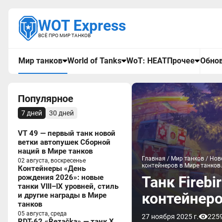
WOT Express
ВСЁ ПРО МИР ТАНКОВ
Мир танков
World of Tanks
WoT: HEAT
Прочее
Обнов
Популярное
7 дней
30 дней
VT 49 — первый танк новой
ветки автопушек Сборной
наций в Мире танков
Главная
/
Мир танков
/
Нов
02 августа, воскресенье
контейнеров в Мире танков
Контейнеры «День
рождения 2026»: новые
Танк Fireb
танки VIII–IX уровней, стиль
контейнеро
и другие награды в Мире
танков
05 августа, среда
27 ноября 2025 г.
225
RDT-62 «Řezačka» — танк X