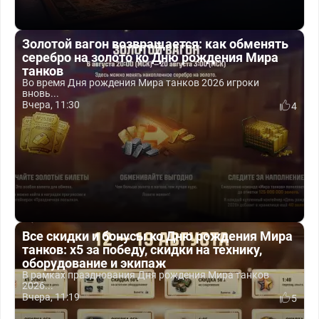
Золотой вагон возвращается: как обменять
серебро на золото ко Дню рождения Мира
танков
Во время Дня рождения Мира танков 2026 игроки
вновь...
Вчера, 11:30
4
Все скидки и бонусы ко Дню рождения Мира
танков: x5 за победу, скидки на технику,
оборудование и экипаж
В рамках празднования Дня рождения Мира танков
2026...
Вчера, 11:19
5