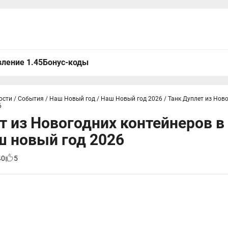
ление 1.45
Бонус-коды
ости
/
События
/
Наш Новый год
/
Наш Новый год 2026
/
Танк Дуплет из Нов
6
т из Новогодних контейнеров в
ш новый год 2026
40
5