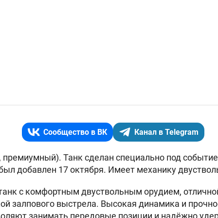
Сообщество в ВК
Канал в Telegram
9, премиумный). Танк сделан специально под событи
т был добавлен 17 октября. Имеет механику двуствол
танк с комфортным двуствольным орудием, отлично
ой залпового выстрела. Высокая динамика и прочно
оляют занимать передовые позиции и надёжно удер