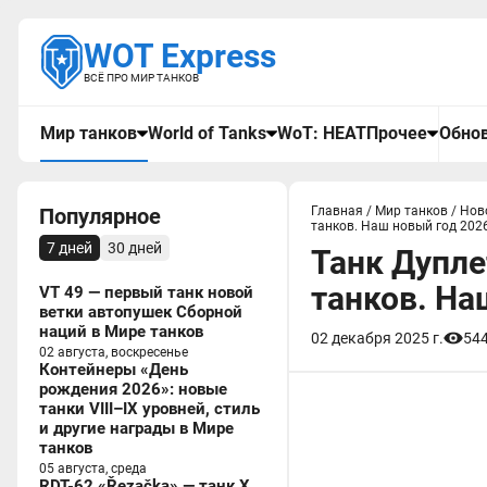
WOT Express
ВСЁ ПРО МИР ТАНКОВ
Мир танков
World of Tanks
WoT: HEAT
Прочее
Обнов
Популярное
Главная
/
Мир танков
/
Нов
танков. Наш новый год 202
7 дней
30 дней
Танк Дупле
танков. На
VT 49 — первый танк новой
ветки автопушек Сборной
наций в Мире танков
02 декабря 2025 г.
54
02 августа, воскресенье
Контейнеры «День
рождения 2026»: новые
танки VIII–IX уровней, стиль
и другие награды в Мире
танков
05 августа, среда
RDT-62 «Řezačka» — танк X