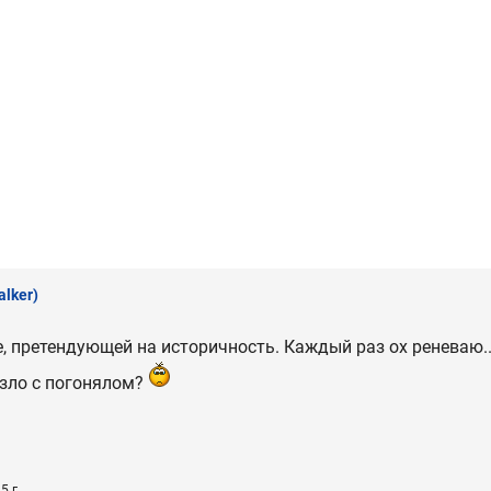
alker)
ре, претендующей на историчность. Каждый раз ох реневаю.
езло с погонялом?
5 г.