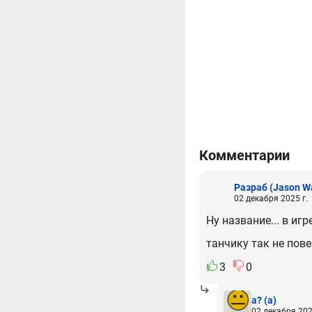
Комментарии
Разраб
(Jason W
02 декабря 2025 г.
Ну название... в иг
танчику так не пов
3
0
а?
(а)
02 декабря 202