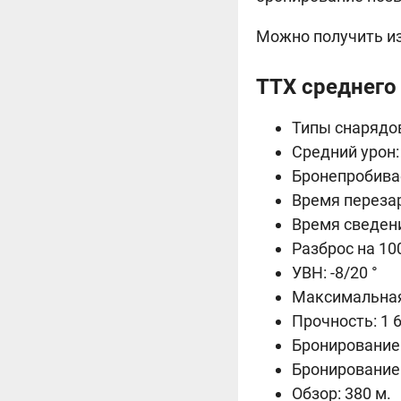
Можно получить из
ТТХ среднего
Типы снарядов
Средний урон: 
Бронепробивае
Время перезар
Время сведения
Разброс на 100
УВН: -8/20 °
Максимальная 
Прочность: 1 6
Бронирование к
Бронирование 
Обзор: 380 м.