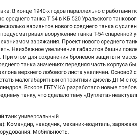
вка: В конце 1940-х годов параллельно с работами п
 среднего танка Т-54 в КБ-520 Уральского танково
есколько вариантов нового среднего танка с усил
 предусматривал вооружение танка Т-54 спаренной 
механизмом заряжания. Проект нового среднего тан
ет». Неизбежное увеличение габаритов башни повле
. При этом для сохранения броневой защиты и мас
еднего танка значениях передняя часть корпуса б
наклона верхнего лобового листа увеличен. Основой 
 стать малогабаритный оппозитный дизель ДГМ с г
индров. Вскоре ГБТУ КА разработало новые требов
еднему танку, что сделало тему «Дуплета» неактуаль
ий танк универсальный.
а): Командир, наводчик, механик-водитель, заряжаю
борудования: Мобильность.