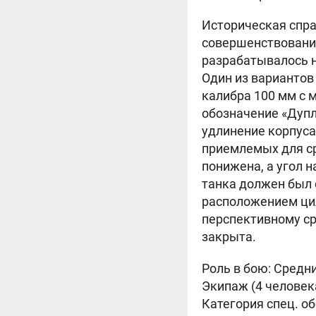
Историческая спра
совершенствованию
разрабатывалось н
Один из вариантов
калибра 100 мм с 
обозначение «Дупл
удлинение корпуса
приемлемых для ср
понижена, а угол 
танка должен был
расположением цил
перспективному ср
закрыта.
Роль в бою: Средн
Экипаж (4 человек
Категория спец. о