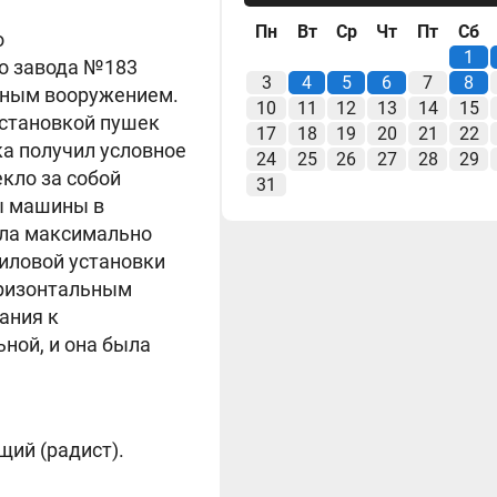
Пн
Вт
Ср
Чт
Пт
Сб
о
1
го завода №183
3
4
5
6
7
8
енным вооружением.
10
11
12
13
14
15
установкой пушек
17
18
19
20
21
22
ка получил условное
24
25
26
27
28
29
кло за собой
31
сы машины в
ыла максимально
силовой установки
оризонтальным
ания к
ной, и она была
щий (радист).