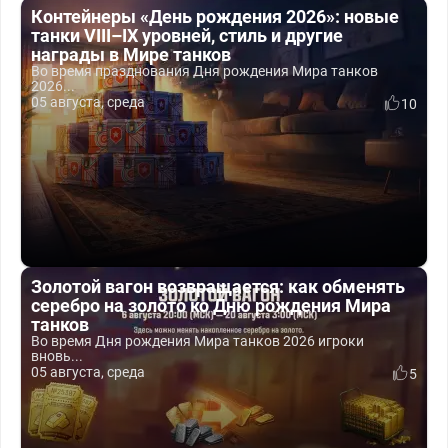
Контейнеры «День рождения 2026»: новые
танки VIII–IX уровней, стиль и другие
награды в Мире танков
Во время празднования Дня рождения Мира танков
2026...
05 августа, среда
10
Золотой вагон возвращается: как обменять
серебро на золото ко Дню рождения Мира
танков
Во время Дня рождения Мира танков 2026 игроки
вновь...
05 августа, среда
5