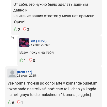
От себя, это нужно было зделать давным
давно и
на чтение ваших ответов у меня нет времени.
Удачи!
2
3
Тим
(TulVl)
26 июля 2025 г.
Всем похуй на тебя
1
0
(Kent777)
23 июля 2025 г.
Vse normal^no,esli po odnoi arte v komande budet.Im
tozhe nado nastrelivat^ hot^ chto to.Lichno ya kogda
na nei igrayu to eto maksimum 1k urona[:biggrin:]
6
1