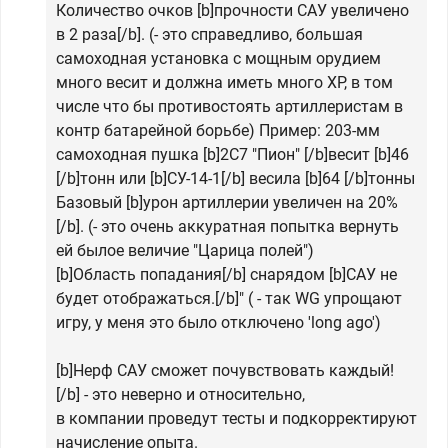
Количество очков [b]прочности САУ увеличено
в 2 раза[/b]. (- это справедливо, большая
самоходная установка с мощным орудием
много весит и должна иметь много XP, в том
числе что бы противостоять артиллеристам в
контр батарейной борьбе) Пример: 203-мм
самоходная пушка [b]2С7 "Пион" [/b]весит [b]46
[/b]тонн или [b]СУ-14-1[/b] весила [b]64 [/b]тонны
Базовый [b]урон артиллерии увеличен на 20%
[/b]. (- это очень аккуратная попытка вернуть
ей былое величие "Царица полей")
[b]Область попадания[/b] снарядом [b]САУ не
будет отображаться.[/b]" ( - так WG упрощают
игру, у меня это было отключено 'long ago')
[b]Нерф САУ сможет почувствовать каждый!
[/b] - это неверно и относительно,
в компании проведут тесты и подкорректируют
начисление опыта.