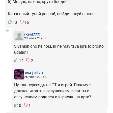
5) Мощно, важно, круто блядь!!
Конченный тупой разраб, выйди нахуй в окно.
13
16
(Kent777)
23 июля 2025 г.
Slyshish dno ne noi.Esli ne nravitsya igra to prosto
udalis^!
12
2
Тим
(TulVl)
26 июля 2025 г.
Ну так пересядь на ТТ и играй. Почему я
должен играть с оглушением, если ты с
оглушением родился и играешь на арте?
0
1