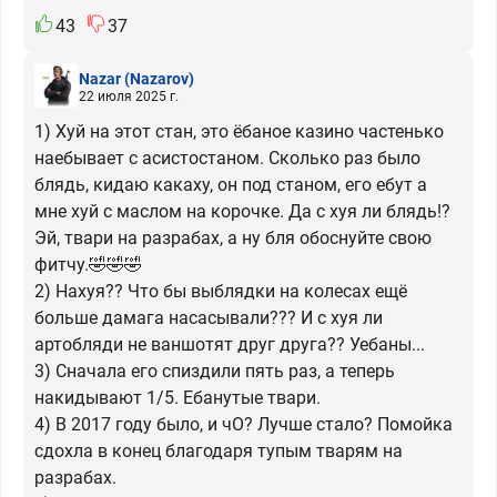
43
37
Nazar
(Nazarov)
22 июля 2025 г.
1) Хуй на этот стан, это ёбаное казино частенько
наебывает с асистостаном. Сколько раз было
блядь, кидаю какаху, он под станом, его ебут а
мне хуй с маслом на корочке. Да с хуя ли блядь!?
Эй, твари на разрабах, а ну бля обоснуйте свою
фитчу.🤣🤣🤣
2) Нахуя?? Что бы выблядки на колесах ещё
больше дамага насасывали??? И с хуя ли
артобляди не ваншотят друг друга?? Уебаны...
3) Сначала его спиздили пять раз, а теперь
накидывают 1/5. Ебанутые твари.
4) В 2017 году было, и чО? Лучше стало? Помойка
сдохла в конец благодаря тупым тварям на
разрабах.