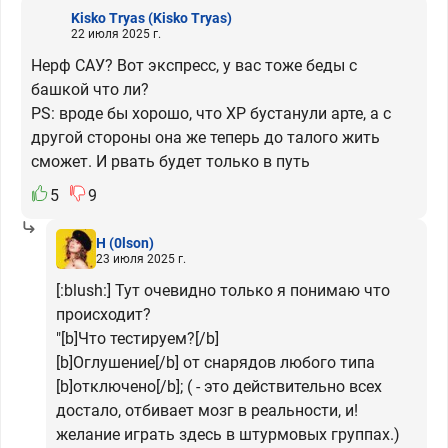
Kisko Tryas
(Kisko Tryas)
22 июля 2025 г.
Нерф САУ? Вот экспресс, у вас тоже беды с
башкой что ли?
PS: вроде бы хорошо, что ХР бустанули арте, а с
другой стороны она же теперь до талого жить
сможет. И рвать будет только в путь
5
9
H
(0lson)
23 июля 2025 г.
[:blush:] Тут очевидно только я понимаю что
происходит?
"[b]Что тестируем?[/b]
[b]Оглушение[/b] от снарядов любого типа
[b]отключено[/b]; ( - это действительно всех
достало, отбивает мозг в реальности, и!
желание играть здесь в штурмовых группах.)