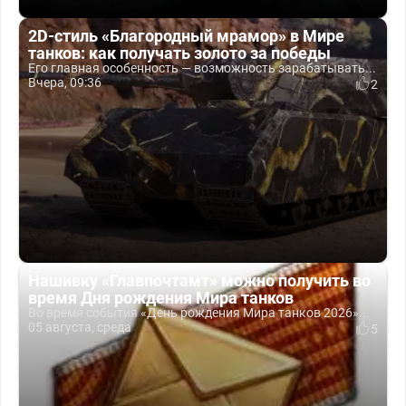
2D-стиль «Благородный мрамор» в Мире
танков: как получать золото за победы
Его главная особенность — возможность зарабатывать...
Вчера, 09:36
2
Нашивку «Главпочтамт» можно получить во
время Дня рождения Мира танков
Во время события «День рождения Мира танков 2026»...
05 августа, среда
5