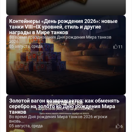
Контейнеры «День рождения 2026»: новые
танки VIII–IX уровней, стиль и другие
награды в Мире танков
Во время празднования Дня рождения Мира танков
2026...
05 августа, среда
11
Золотой вагон возвращается: как обменять
серебро на золото ко Дню рождения Мира
танков
Во время Дня рождения Мира танков 2026 игроки
вновь...
05 августа, среда
6