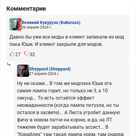
Комментарии
Великий Кукурузо
(Kukuruzo)
26 апреля 2024 г.
Давно бы уже все моды в клиент запихали из мод
пака Юши. И клиент закрыли для модов.
27
32
Sheppard
(Sheppard)
27 апреля 2024 г.
Ну не скажи... В том же модпаке Юши эта
самая лампа горит, но только не 3, а 10
секунд... То есть остаётся эффект
неожиданности (когда лампа потухла, но ты
остался в засвете)... А Леста угробит данную
фичу в новом патче на корню, и да, на ЛТ
тяжелее будет зарабатывать ассист... В
"Кораблях" там такая лампа норм, там снаряд