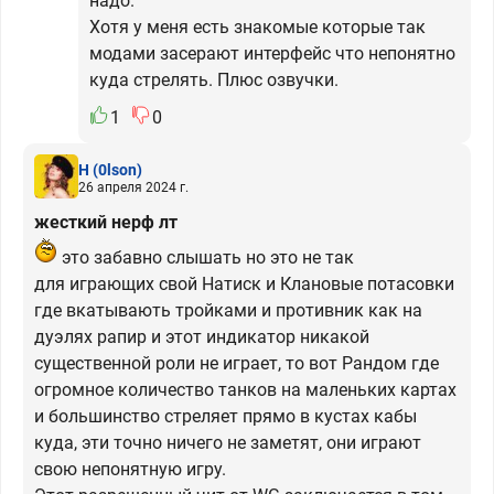
надо.
Хотя у меня есть знакомые которые так
модами засерают интерфейс что непонятно
куда стрелять. Плюс озвучки.
1
0
H
(0lson)
26 апреля 2024 г.
жесткий нерф лт
это забавно слышать но это не так
для играющих свой Натиск и Клановые потасовки
где вкатывають тройками и противник как на
дуэлях рапир и этот индикатор никакой
существенной роли не играет, то вот Рандом где
огромное количество танков на маленьких картах
и большинство стреляет прямо в кустах кабы
куда, эти точно ничего не заметят, они играют
свою непонятную игру.