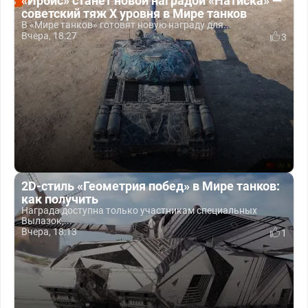
«Ирбис» станет новой наградой «Натиска» —
советский тяж X уровня в Мире танков
В «Мире танков» готовят новую награду для...
Вчера, 18:27
3
2D-стиль «Геометрия побед» в Мире танков:
как получить
Награда доступна только участникам специальных
Вылазок,...
Вчера, 18:13
1