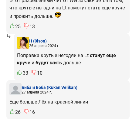
Этот разрешенный чит от WG заключается в том,
что крутые негодяи на Lt помогут стать еще круче
и прожить дольше.
25
13
H
(0lson)
26 апреля 2024 г.
Поправка крутые негодяи на Lt
станут еще
круче
и
будут жить
дольше
33
10
Биба и Боба
(Kukan Velikan)
27 апреля 2024 г.
Еще больше Лёх на красной линии
26
16