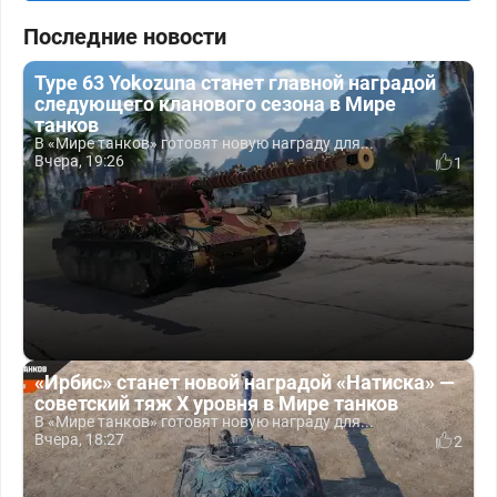
Последние новости
Type 63 Yokozuna станет главной наградой
следующего кланового сезона в Мире
танков
В «Мире танков» готовят новую награду для...
Вчера, 19:26
1
«Ирбис» станет новой наградой «Натиска» —
советский тяж X уровня в Мире танков
В «Мире танков» готовят новую награду для...
Вчера, 18:27
2