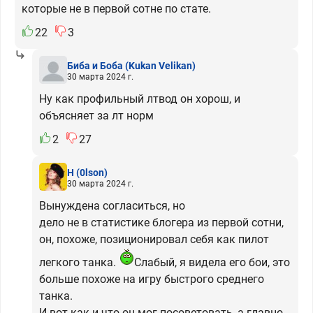
которые не в первой сотне по стате.
22
3
Биба и Боба
(Kukan Velikan)
30 марта 2024 г.
Ну как профильный лтвод он хорош, и
объясняет за лт норм
2
27
H
(0lson)
30 марта 2024 г.
Вынуждена согласиться, но
дело не в статистике блогера из первой сотни,
он, похоже, позиционировал себя как пилот
легкого танка.
Слабый, я видела его бои, это
больше похоже на игру быстрого среднего
танка.
И вот как и что он мог посоветовать, а главно -