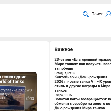
Поиск
Важное
2D-стиль «Благородный мрамор
Мире танков: как получать зол
за победы
Сегодня, 09:36
 новогодние
Контейнеры «День рождения
rld of Tanks
2026»: новые танки VIII–IX уро
стиль и другие награды в Мире
аступление 2022 WOT
танков
ои двери...
Вчера, 13:15
21 г.
32
Золотой вагон возвращается: к
обменять серебро на золото ко
Дню рождения Мира танков