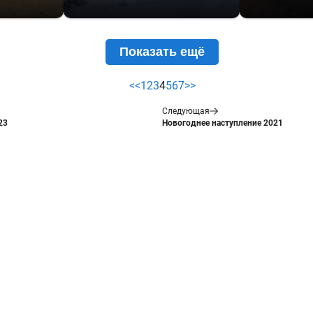
Показать ещё
<<
1
2
3
4
5
6
7
>>
Следующая
23
Новогоднее наступление 2021