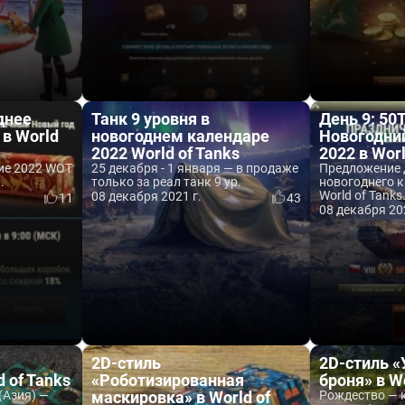
днее
Танк 9 уровня в
День 9: 50T
 в World
новогоднем календаре
Новогодни
2022 World of Tanks
2022 в Worl
ие 2022 WOT
25 декабря - 1 января — в продаже
Предложение 
.
только за реал танк 9 ур.
новогоднего к
World of Tanks
08 декабря 2021 г.
11
43
08 декабря 20
2D-стиль
2D-стиль «
 of Tanks
«Роботизированная
броня» в Wo
(Азия) —
маскировка» в World of
Рождество — 