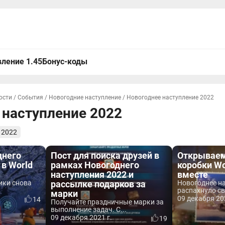
ление 1.45
Бонус-коды
ости
/
События
/
Новогодние наступление
/
Новогоднее наступление 2022
 наступление 2022
 2022
днего
Пост для поиска друзей в
Открываем
 в World
рамках Новогоднего
коробки Wo
наступления 2022 и
вместе
ики снова
рассылке подарков за
Новогоднее н
распахнуло св
марки
09 декабря 20
14
Получайте праздничные марки за
выполнение задач. С...
09 декабря 2021 г.
19