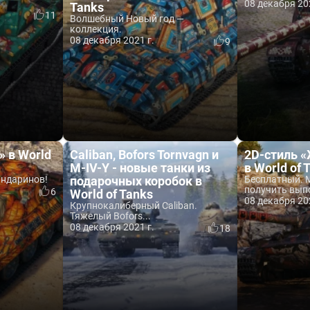
08 декабря 20
Tanks
11
Волшебный Новый год —
коллекция.
08 декабря 2021 г.
9
» в World
Caliban, Bofors Tornvagn и
2D-стиль 
M-IV-Y - новые танки из
в World of 
андаринов!
подарочных коробок в
Бесплатный. 
получить выпо
6
World of Tanks
08 декабря 20
Крупнокалиберный Caliban.
Тяжелый Bofors...
08 декабря 2021 г.
18