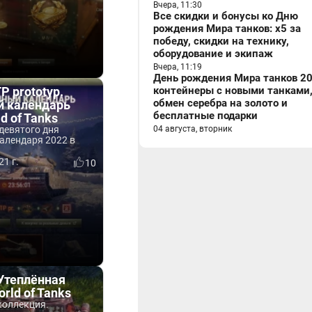
Вчера, 11:30
Все скидки и бонусы ко Дню
рождения Мира танков: x5 за
победу, скидки на технику,
оборудование и экипаж
Вчера, 11:19
День рождения Мира танков 20
P prototyp.
контейнеры с новыми танками
обмен серебра на золото и
й календарь
бесплатные подарки
d of Tanks
девятого дня
04 августа, вторник
алендаря 2022 в
.
21 г.
10
Утеплённая
rld of Tanks
коллекция.