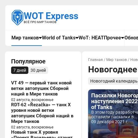
WOT Express
ВСЁ ПРО МИР ТАНКОВ
Мир танков
World of Tanks
WoT: HEAT
Прочее
Обнов
Популярное
Главная
/
Мир танков
/
Нов
Новогоднее
7 дней
30 дней
Новогодний календарь
VT 49 — первый танк новой
ветки автопушек Сборной
наций в Мире танков
Пасхалки Нового
02 августа, воскресенье
наступления 2022
RDT-62 «Řezačka» — танк X
of Tanks
уровня новой ветки
В этом году разработч
автопушек Сборной наций в
оставили пасхалки в...
Мире танков
09 декабря 2021 г.
02 августа, воскресенье
Новый танк X уровня
«Проект Васильева» станет