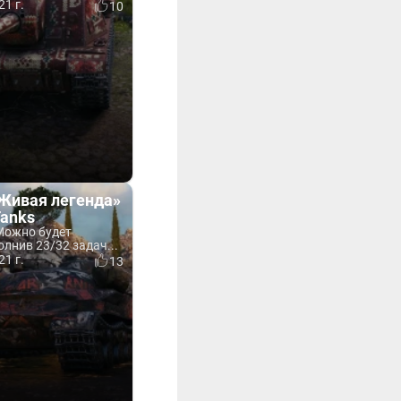
21 г.
10
«Живая легенда»
Tanks
Можно будет
лнив 23/32 задач...
21 г.
13