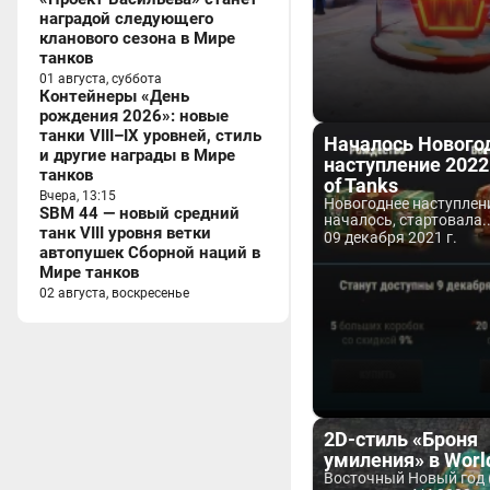
наградой следующего
кланового сезона в Мире
танков
01 августа, суббота
Контейнеры «День
рождения 2026»: новые
танки VIII–IX уровней, стиль
Началось Нового
и другие награды в Мире
наступление 2022
танков
of Tanks
Вчера, 13:15
Новогоднее наступлен
SBM 44 — новый средний
началось, стартовала..
танк VIII уровня ветки
09 декабря 2021 г.
автопушек Сборной наций в
Мире танков
02 августа, воскресенье
2D-стиль «Броня
умиления» в World
Восточный Новый год 