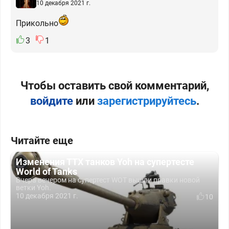
10 декабря 2021 г.
Прикольно
3
1
Чтобы оставить свой комментарий,
войдите
или
зарегистрируйтесь
.
Читайте еще
Изменения ТТХ танков Yoh на супертесте
World of Tanks
Вчера вечером на супертест WOT вышли правки новой
ветки Yoh.
10 декабря 2021 г.
10