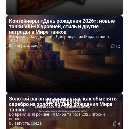
Контейнеры «День рождения 2026»: новые
танки VIII–IX уровней, стиль и другие
награды в Мире танков
Во время празднования Дня рождения Мира танков
2026...
05 августа, среда
12
Золотой вагон возвращается: как обменять
серебро на золото ко Дню рождения Мира
танков
Во время Дня рождения Мира танков 2026 игроки
вновь...
05 августа, среда
6