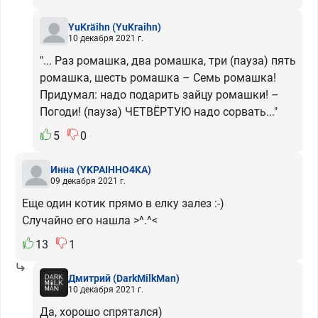
YuKräihn
(YuKraihn)
10 декабря 2021 г.
"... Раз ромашка, два ромашка, три (пауза) пять
ромашка, шесть ромашка – Семь ромашка!
Придумал: надо подарить зайцу ромашки! –
Погоди! (пауза) ЧЕТВЁРТУЮ надо сорвать..."
5
0
Инна
(YKPAIHHO4KA)
09 декабря 2021 г.
Еще один котик прямо в елку залез :-)
Случайно его нашла >^.^<
13
1
Дмитрий
(DarkMilkMan)
10 декабря 2021 г.
Да, хорошо спрятался)