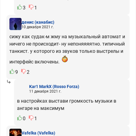
3
1
денис
(канабис)
10 декабря 2021 г.
сижу как судак-м жму на музыкальный автомат и
ничего не происходит- ну непоняяяятно. типичный
танкист. у которого из звуков только выстрелы и
интерфейс включены.
9
2
Kar1 MarkX
(Rosso Forza)
11 декабря 2021 г.
в настройках выстави громкость музыки в
ангаре на максимум
0
1
Vafelka
(Vafelka)