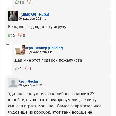
10
1
_
(JIbICA9I_rHuDa)
09 декабря 2021 г.
Весь, ска, год ждал эту игруху...
5
0
Агро школер
(Shkoler)
10 декабря 2021 г.
Дай мне этот подарок пожалуйста
0
1
Recl
(Reclur)
09 декабря 2021 г.
Удаляю аккаунт из-за калибана, задонил 22
коробки, выпало это недоразумение, не вижу
смысла играть больше… Самое отвратительное
чудовище из коробок, этот танк вообще не