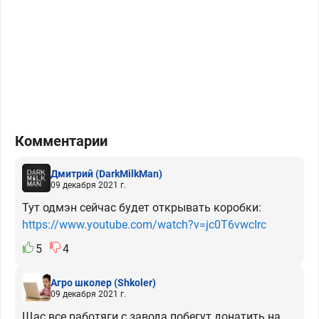
Комментарии
Дмитрий
(DarkMilkMan)
09 декабря 2021 г.
Тут одмэн сейчас будет открывать коробки:
https://www.youtube.com/watch?v=jc0T6vwcIrc
5
4
Агро школер
(Shkoler)
09 декабря 2021 г.
Щас все работяги с завода побегут донатить на