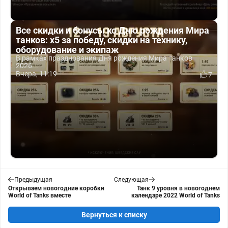
Все скидки и бонусы ко Дню рождения Мира
танков: x5 за победу, скидки на технику,
оборудование и экипаж
В рамках празднования Дня рождения Мира танков
2026...
Вчера, 11:19
7
Предыдущая
Следующая
Открываем новогодние коробки
Танк 9 уровня в новогоднем
World of Tanks вместе
календаре 2022 World of Tanks
Вернуться к списку