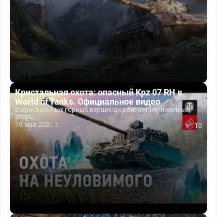
Кристальная охота: опасный Kpz 07 RH в
World of Tanks. Официальное видео
В кристальных горных вершинах обитает неуловимый
зверь...
19 мая 2021 г.
10