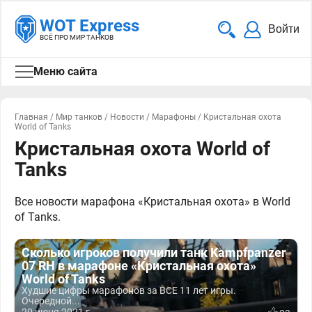
WOT Express
Войти
ВСЁ ПРО МИР ТАНКОВ
Меню сайта
Главная
/
Мир танков
/
Новости
/
Марафоны
/
Кристальная охота
World of Tanks
Кристальная охота World of
Tanks
Все новости марафона
«Кристальная охота» в World
of Tanks.
Сколько игроков получили танк Kampfpanzer
07 RH в марафоне «Кристальная охота»
World of Tanks
Худшие цифры марафонов за ВСЕ 11 лет игры.
Очередной...