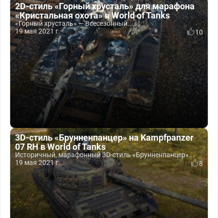
2D-стиль «Горный хрусталь» для марафона
«Кристальная охота» в World of Tanks
«Горный хрусталь» — Всесезонный...
19 мая 2021 г.
10
3D-стиль «Брунненпанцер» на Kampfpanzer
07 RH в World of Tanks
Историчный, марафонный 3D-стиль «Брунненпанцер»...
19 мая 2021 г.
8