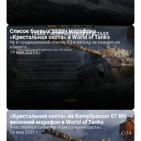
Список боевых задач марафона
«Кристальная охота» в World of Tanks
Ну и традиционный список БЗ и наград за каждую из
клиента...
19 мая 2021 г.
17
«Кристальная охота» на Kampfpanzer 07 RH
весенний марафон в World of Tanks
Участвуйте в событии «Кристальная охота»...
19 мая 2021 г.
14