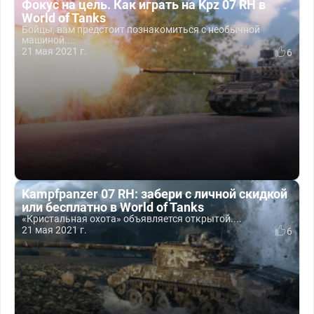
Фокус на цель. Как играть на Kpz 07 RH в
World of Tanks
Бойцы, вам предстоит познакомиться с необычной
машиной....
21 мая 2021 г.
6
Kampfpanzer 07 RH: забери с личной скидкой
или бесплатно в World of Tanks
«Кристальная охота» объявляется открытой....
21 мая 2021 г.
6