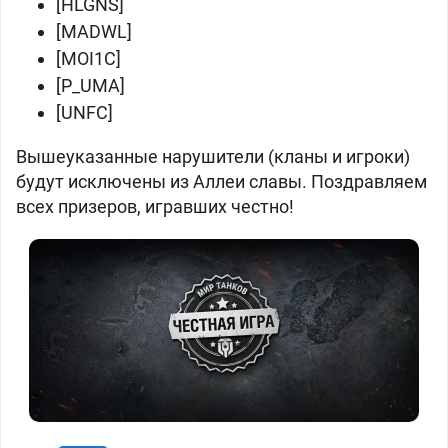
[HLGNS]
[MADWL]
[MOI1C]
[P_UMA]
[UNFC]
Вышеуказанные нарушители (кланы и игроки)
будут исключены из Аллеи славы. Поздравляем
всех призеров, игравших честно!