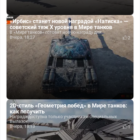
«Ирбис» станет новой наградой «Натиска» —
советский тяж X уровня в Мире танков
В «Мире танков» готовят новую награду для...
Вчера, 18:27
2
2D-стиль «Геометрия побед» в Мире танков:
как получить
Награда доступна только участникам специальных
Вылазок,...
Вчера, 18:13
1