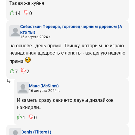
Такая же хуйня
14
0
Себастьян Перейра, торговец черным деревом
(А
кто ты)
15 августа 2024 г.
на основе - день према. Твинку, которым не играю
невиданная щедрость с лопаты - аж целую неделю
према
7
2
Макс
(McSims)
16 августа 2024 г.
И заметь сразу какие-то дауны дизлайков
накидали..
1
0
Denis
(Filtero1)