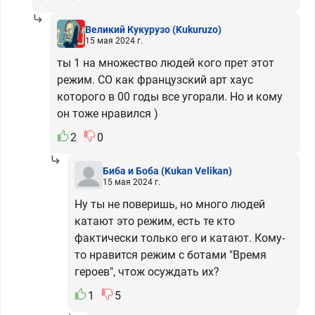
Великий Кукурузо
(Kukuruzo)
15 мая 2024 г.
ты 1 на множество людей кого прет этот
режим. СО как французский арт хаус
которого в 00 годы все угорали. Но и кому
он тоже нравился )
2
0
Биба и Боба
(Kukan Velikan)
15 мая 2024 г.
Ну ты не поверишь, но много людей
катают это режим, есть те кто
фактически только его и катают. Кому-
то нравится режим с ботами "Время
героев", чтож осуждать их?
1
5