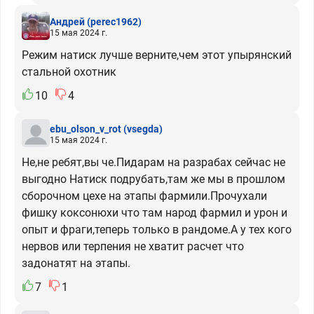
Андрей
(perec1962)
15 мая 2024 г.
Режим натиск лучше верните,чем этот упырянский
стальной охотник
10
4
ebu_olson_v_rot
(vsegda)
15 мая 2024 г.
Не,не ребят,вы че.Пидарам на разрабах сейчас не
выгодно Натиск подрубать,там же мы в прошлом
сборочном цехе на этапы фармили.Прочухали
фишку коксонюхи что там народ фармил и урон и
опыт и фраги,теперь только в рандоме.А у тех кого
нервов или терпения не хватит расчет что
задонатят на этапы.
7
1