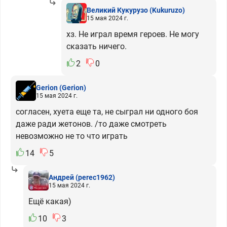
Великий Кукурузо
(Kukuruzo)
15 мая 2024 г.
хз. Не играл время героев. Не могу
сказать ничего.
2
0
Gerion
(Gerion)
15 мая 2024 г.
согласен, хуета еще та, не сыграл ни одного боя
даже ради жетонов. /то даже смотреть
невозможно не то что играть
14
5
Андрей
(perec1962)
15 мая 2024 г.
Ещё какая)
10
3