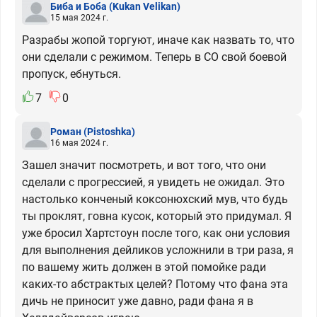
Биба и Боба
(Kukan Velikan)
15 мая 2024 г.
Разрабы жопой торгуют, иначе как назвать то, что
они сделали с режимом. Теперь в СО свой боевой
пропуск, ебнуться.
7
0
Роман
(Pistoshka)
16 мая 2024 г.
Зашел значит посмотреть, и вот того, что они
сделали с прогрессией, я увидеть не ожидал. Это
настолько конченый коксонюхский мув, что будь
ты проклят, говна кусок, который это придумал. Я
уже бросил Хартстоун после того, как они условия
для выполнения дейликов усложнили в три раза, я
по вашему жить должен в этой помойке ради
каких-то абстрактых целей? Потому что фана эта
дичь не приносит уже давно, ради фана я в