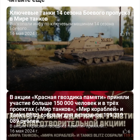
Ключевые танки 14 сезона Боевого пропуска
в Мире танков
Раскопали инфу по ключевым машинам 14 сезона
Боевого...
16 мая 2024 г.
11
В акции «Красная гвоздика памяти» приняли
участие больше 150 000 человек и в трёх
проектах («Мир танков», «Мир кораблей» и
Tanks Blitz) собрали для ветеранов 119 319
089 рублей.
В акции «Красная гвоздика памяти» приняли...
16 мая 2024 г.
6