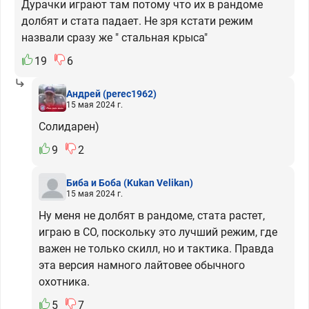
Дурачки играют там потому что их в рандоме
долбят и стата падает. Не зря кстати режим
назвали сразу же " стальная крыса"
19
6
Андрей
(perec1962)
15 мая 2024 г.
Солидарен)
9
2
Биба и Боба
(Kukan Velikan)
15 мая 2024 г.
Ну меня не долбят в рандоме, стата растет,
играю в СО, поскольку это лучший режим, где
важен не только скилл, но и тактика. Правда
эта версия намного лайтовее обычного
охотника.
5
7