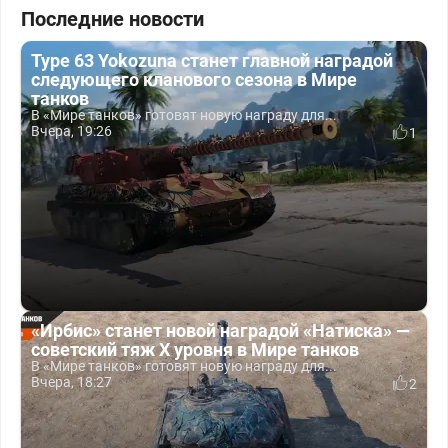
Последние новости
Type 63 Yokozuna станет главной наградой
следующего кланового сезона в Мире
танков
В «Мире танков» готовят новую награду для...
Вчера, 19:26
1
«Ирбис» станет новой наградой «Натиска» —
советский тяж X уровня в Мире танков
В «Мире танков» готовят новую награду для...
Вчера, 18:27
2