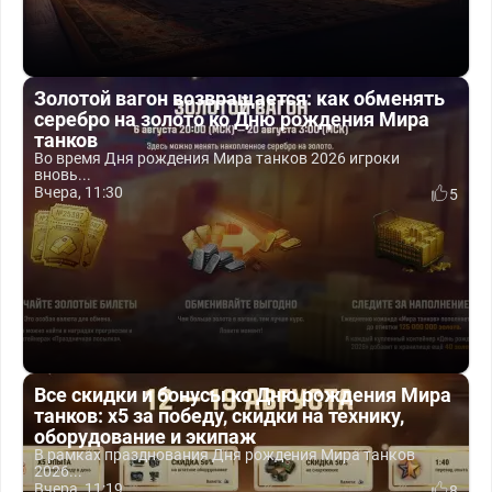
Золотой вагон возвращается: как обменять
серебро на золото ко Дню рождения Мира
танков
Во время Дня рождения Мира танков 2026 игроки
вновь...
Вчера, 11:30
5
Все скидки и бонусы ко Дню рождения Мира
танков: x5 за победу, скидки на технику,
оборудование и экипаж
В рамках празднования Дня рождения Мира танков
2026...
Вчера, 11:19
8