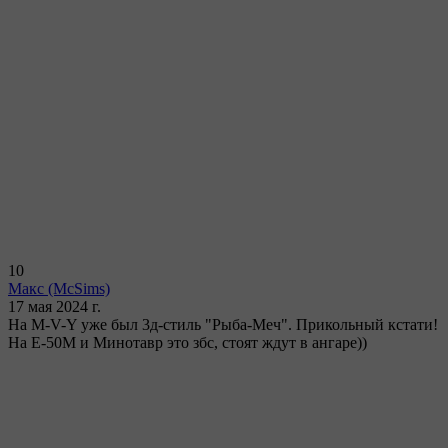
10
Макс
(McSims)
17 мая 2024 г.
На M-V-Y уже был 3д-стиль "Рыба-Меч". Прикольный кстати!
На Е-50М и Минотавр это збс, стоят ждут в ангаре))