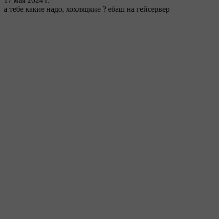
17 мая 2024 г.
а тебе какие надо, хохляцкие ? ебаш на гейсервер