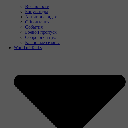
Все новости
Бонус-коды
Акции и скидки
Обновления
События
Боевой пропуск
Сборочный цех
Клановые сезоны
World of Tanks