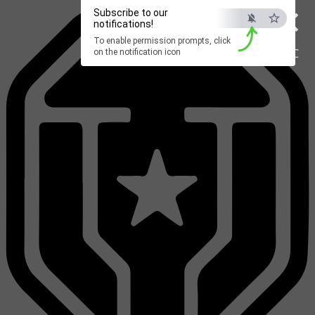
×
Subscribe to our
notifications!
To enable permission prompts, click
ESC
on the notification icon