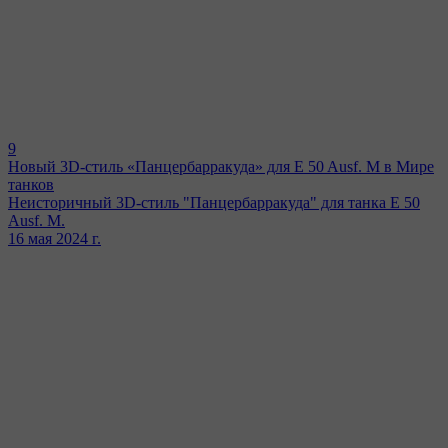
9
Новый 3D-cтиль «Панцербарракуда» для E 50 Ausf. M в Мире
танков
Неисторичный 3D-cтиль "Панцербарракуда" для танка E 50
Ausf. M.
16 мая 2024 г.