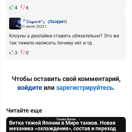
4
6
『°𝓛𝓪𝔃𝓾𝓻𝓲𝓽 °』
(Лазурит)
31 июля 2023 г.
Клоуны а дизлайки ставить обязательно? Это же
так тяжело написать почему нет и тд
3
0
Чтобы оставить свой комментарий,
войдите
или
зарегистрируйтесь
.
Читайте еще
Ветка тяжей Японии в Мире танков. Новая
механика «охлаждения», состав и переход