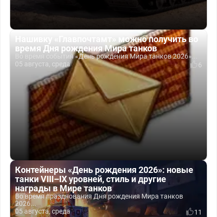
Нашивку «Главпочтамт» можно получить во
время Дня рождения Мира танков
Во время события «День рождения Мира танков 2026»...
05 августа, среда
6
Контейнеры «День рождения 2026»: новые
танки VIII–IX уровней, стиль и другие
награды в Мире танков
Во время празднования Дня рождения Мира танков
2026...
05 августа, среда
11