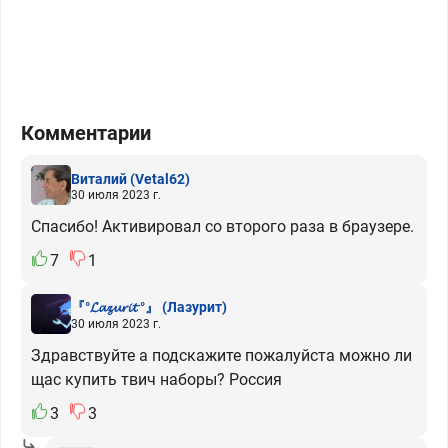
Комментарии
Виталий
(Vetal62)
30 июля 2023 г.
Спасибо! Активировал со второго раза в браузере.
7
1
『°𝓛𝓪𝔃𝓾𝓻𝓲𝓽 °』
(Лазурит)
30 июля 2023 г.
Здравствуйте а подскажите пожалуйста можно ли
щас купить твич наборы? Россия
3
3