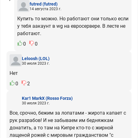
futred
(futred)
14 августа 2023 г.
Купить то можно. Но работают они только если
у тебя аакаунт в wg на евросервере. В лесте не
работают.
0
0
Leloosh
(LOL)
30 июля 2023 г.
Нет
0
2
Kar1 MarkX
(Rosso Forza)
30 июля 2023 г.
Все, срочно, бежим за лопатами - жирота капает с
рук разрабов! И не забываем им бедняжкам
донатить, а то там на Кипре кто-то с жирной
лащеной рожей с мировым гражданством "с