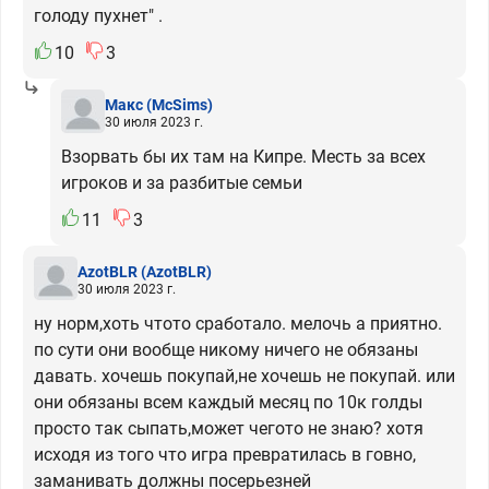
голоду пухнет" .
10
3
Макс
(McSims)
30 июля 2023 г.
Взорвать бы их там на Кипре. Месть за всех
игроков и за разбитые семьи
11
3
AzotBLR
(AzotBLR)
30 июля 2023 г.
ну норм,хоть чтото сработало. мелочь а приятно.
по сути они вообще никому ничего не обязаны
давать. хочешь покупай,не хочешь не покупай. или
они обязаны всем каждый месяц по 10к голды
просто так сыпать,может чегото не знаю? хотя
исходя из того что игра превратилась в говно,
заманивать должны посерьезней