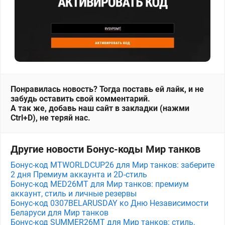
Понравилась новость? Тогда поставь ей лайк, и не
забудь оставить свой комментарий.
А так же, добавь наш сайт в закладки (нажми
Ctrl+D), не теряй нас.
Другие новости Бонус-коды Мир танков
Бонус-код MTWORLDCUP26 для Мир танков: заберите
2 дня Премиум аккаунта и 2D-стиль
Бонус-код MED26MT для Мир танков: премиум
аккаунт, стиль и личные резервы
Бонус-код 0307BELARUSDAY ко Дню Независимости
Беларуси для Мир танков
Бонус-код SUMMER26MT для Мир танков: стиль,