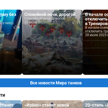
тому без
Спокойной ночи, дорогой.
В начале о
Спокойной ночи, дорогой.
отключить
28 июля 2023 г.
11
без пив@.
в Трениро
8
В начале осен
отключить тра
28 июля 2023 
Все новости Мира танков
ти
 станет
«Ирбис» станет новой
2D-стиль 