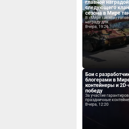
главной наградой
следующего клан
сезона в Мире та
В «Мире танков» гото
награду для...
Вчера, 19:26
Бои с разработчи
блогерами в Мире
контейнеры и 2D-
победу
За участие гарантиро
праздничные контейнер
Вчера, 12:20