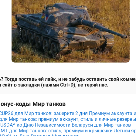
? Тогда поставь ей лайк, и не забудь оставить свой комм
 сайт в закладки (нажми Ctrl+D), не теряй нас.
Бонус-коды Мир танков
P26 для Мир танков: заберите 2 дня Премиум аккаунта и
ля Мир танков: премиум аккаунт, стиль и личные резервы
RUSDAY ко Дню Независимости Беларуси для Мир танков
MT для Мир танков: стиль, премиум и крышечки Летней я