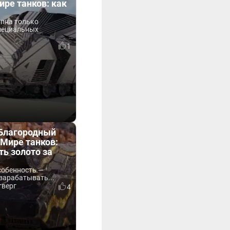
ире танков: как
упна только
пециальных
1
«Благородный
Мире танков:
ть золото за
собенность —
зарабатывать...
тверг
4