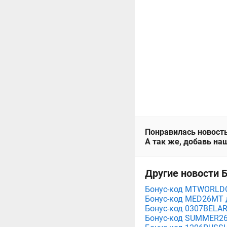
Понравилась новость
А так же, добавь наш
Другие новости 
Бонус-код MTWORLDCU
Бонус-код MED26MT д
Бонус-код 0307BELA
Бонус-код SUMMER26