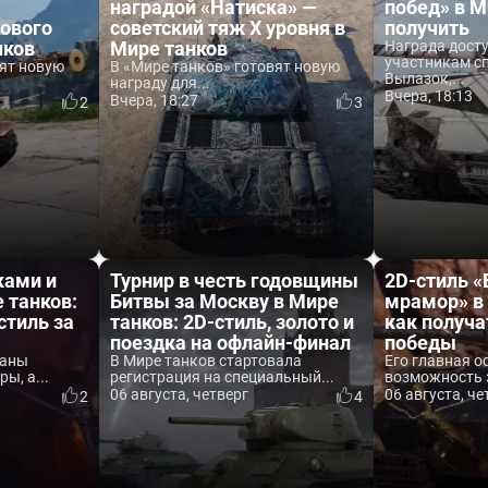
наградой «Натиска» —
побед» в М
ового
советский тяж X уровня в
получить
нков
Мире танков
Награда дост
участникам с
вят новую
В «Мире танков» готовят новую
Вылазок,...
награду для...
Вчера, 18:13
Вчера, 18:27
2
3
ками и
Турнир в честь годовщины
2D-стиль 
 танков:
Битвы за Москву в Мире
мрамор» в 
стиль за
танков: 2D-стиль, золото и
как получа
поездка на офлайн-финал
победы
ваны
В Мире танков стартовала
Его главная о
ы, а...
регистрация на специальный...
возможность 
06 августа, четверг
06 августа, че
2
4