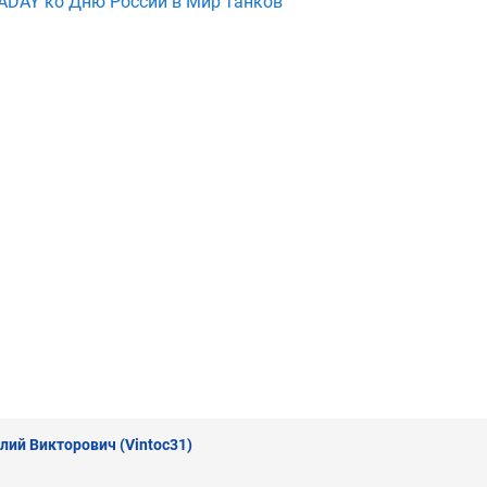
ADAY ко Дню России в Мир танков
лий Викторович
(Vintoc31)