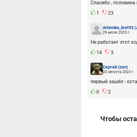
Спасибо , половина
1
23
Artemka_krot92
(
29 июля 2023 г.
Не работает этот ко
14
3
Сергей
(osv)
02 августа 2023 г.
первый зашёл - оста
0
2
Чтобы оста