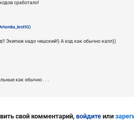
 кодов сработало!
Artemka_krot92)
д!! Экипаж надо чешский!) А код как обычно калл))
льные как обычно . . .
вить свой комментарий,
войдите
или
зарег