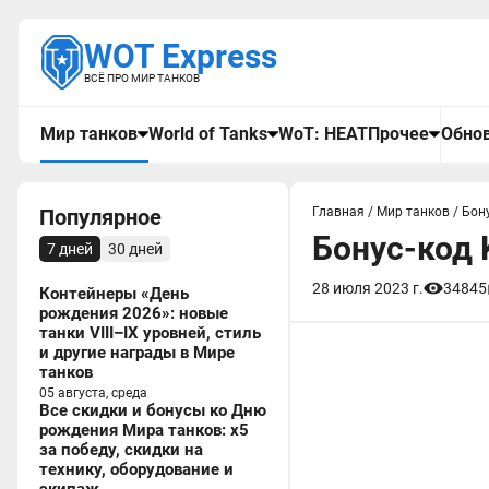
WOT Express
ВСЁ ПРО МИР ТАНКОВ
Мир танков
World of Tanks
WoT: HEAT
Прочее
Обнов
Популярное
Главная
/
Мир танков
/
Бон
Бонус-код 
7 дней
30 дней
28 июля 2023 г.
34845
Контейнеры «День
рождения 2026»: новые
танки VIII–IX уровней, стиль
и другие награды в Мире
танков
05 августа, среда
Все скидки и бонусы ко Дню
рождения Мира танков: x5
за победу, скидки на
технику, оборудование и