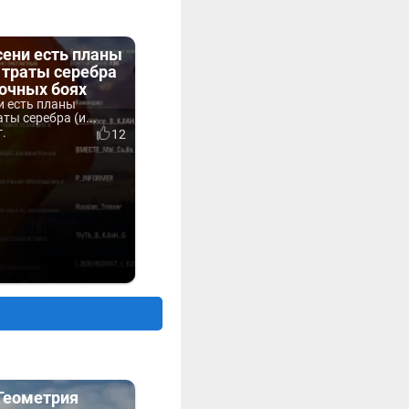
сени есть планы
 траты серебра
вочных боях
и есть планы
ты серебра (и...
г.
12
«Геометрия