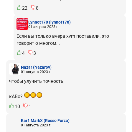
22
8
Lynnot178
(lynnot178)
01 августа 2023 г.
Если вы только вчера xvm поставили, это
говорит о многом...
4
3
Nazar
(Nazarov)
01 августа 2023 г.
чтобы улучить точность.
кАВо?
10
1
Kar1 MarkX
(Rosso Forza)
01 августа 2023 г.