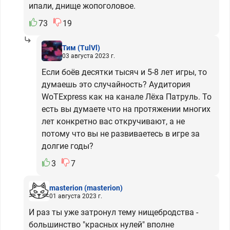
ипали, днище жопоголовое.
73
19
Тим
(TulVl)
03 августа 2023 г.
Если боёв десятки тысяч и 5-8 лет игры, то
думаешь это случайность? Аудитория
WoTExpress как на канале Лёха Патруль. То
есть вы думаете что на протяжении многих
лет конкретно вас откручивают, а не
потому что вы не развиваетесь в игре за
долгие годы?
3
7
masterion
(masterion)
01 августа 2023 г.
И раз ты уже затронул тему нищебродства -
большинство "красных нулей" вполне