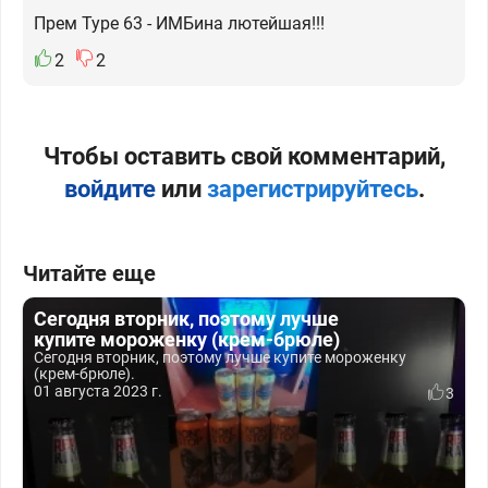
Прем Type 63 - ИМБина лютейшая!!!
2
2
Чтобы оставить свой комментарий,
войдите
или
зарегистрируйтесь
.
Читайте еще
Сегодня вторник, поэтому лучше
купите мороженку (крем-брюле)
Сегодня вторник, поэтому лучше купите мороженку
(крем-брюле).
01 августа 2023 г.
3