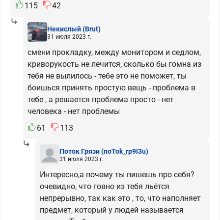
115
42
Некислый
(Brut)
31 июля 2023 г.
смени прокладку, между монитором и седлом,
криворукость не лечится, сколько бы гомна из
тебя не вылилось - тебе это не поможет, ты
боишься принять простую вещь - проблема в
тебе , а решается проблема просто - нет
человека - нет проблемы
61
113
Поток Грязи
(noTok_rp9I3u)
31 июля 2023 г.
Интересно,а почему ты пишешь про себя?
очевидно, что говно из тебя льётся
непрерывно, так как это , то, что наполняет
предмет, который у людей называется