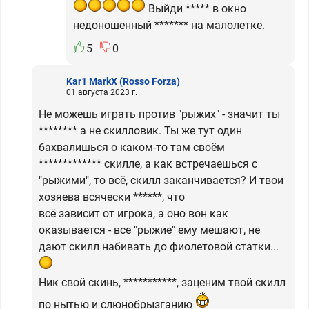
Выйди ***** в окно
недоношенный ******* на малолетке.
5
0
Kar1 MarkX
(Rosso Forza)
01 августа 2023 г.
Не можешь играть против "рыжих" - значит ты
******** а не скилловик. Ты же тут один
бахвалишься о каком-то там своём
************* скилле, а как встречаешься с
"рыжими", то всё, скилл заканчивается? И твои
хозяева всячески ******, что
всё зависит от игрока, а оно вон как
оказывается - все "рыжие" ему мешают, не
дают скилл набивать до фиолетовой статки...
Ник свой скинь, ***********, заценим твой скилл
по нытью и слюнобрызганию