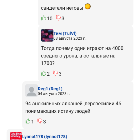
свидетели иеговы
10
3
Тим
(TulVl)
03 августа 2023 г.
Тогда почему одни играют на 4000
среднего урона, а остальные на
1700?
2
3
Reg1
(Reg1)
04 августа 2023 г.
94 анскильных алкашей ,перевесилии 46
понимающих истину людей
1
3
Lynnot178
(lynnot178)