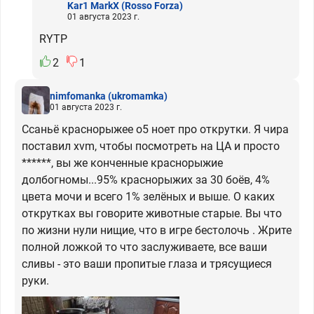
Kar1 MarkX
(Rosso Forza)
01 августа 2023 г.
RYTP
2
1
nimfomanka
(ukromamka)
01 августа 2023 г.
Ссаньё краснорыжее о5 ноет про открутки. Я чира
поставил xvm, чтобы посмотреть на ЦА и просто
******, вы же конченные краснорыжие
долбогномы...95% краснорыжих за 30 боёв, 4%
цвета мочи и всего 1% зелёных и выше. О каких
открутках вы говорите животные старые. Вы что
по жизни нули нищие, что в игре бестолочь . Жрите
полной ложкой то что заслуживаете, все ваши
сливы - это ваши пропитые глаза и трясущиеся
руки.