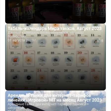
Табель-календарь Мира танков, Август 2023
Данный календарь вновь обнулился, награды
полностью...
01 августа 2023 г.
8
Арендные танки для интернет-тарифов
линейки «Игровой» МТ на месяц Август 2023
Арендные танки для интернет-тарифов линейки
«Игровой»...