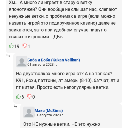
Хм... А много ли играет в старую ветку
японотяжей? Они вообще не слышат нас, клепают
ненужные ветки, о проблемах в игре (если можно
назвать игрой это подкрученное казино) даже не
заикаются, зато при удобном случае пишут о
связях с игроками... ДБъ.
19
1
Биба и Боба
(Kukan Velikan)
01 августа 2023 г.
На двустволках много играют? А на тапках?
К91, йохи, паттоны, лт амеры (8-10), батчат, лт и
пт китая. Просто есть непопулярные ветки.
6
0
Макс
(McSims)
01 августа 2023 г.
Это НЕ нужные ветки. НЕ это нужно