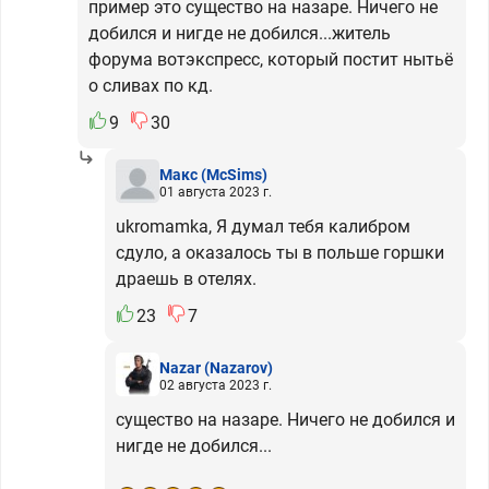
пример это существо на назаре. Ничего не
добился и нигде не добился...житель
форума вотэкспресс, который постит нытьё
о сливах по кд.
9
30
Макс
(McSims)
01 августа 2023 г.
ukromamka, Я думал тебя калибром
сдуло, а оказалось ты в польше горшки
драешь в отелях.
23
7
Nazar
(Nazarov)
02 августа 2023 г.
существо на назаре. Ничего не добился и
нигде не добился...