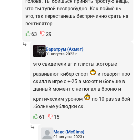
голова. Ты боишься принять простую вещь,
что ты тупой беспробудно. Как поймёшь
это, так перестанешь беспричинно срать на
вентилятор.
63
29
Баратрум
(Ахмат)
01 августа 2023 г.
это свидетели вг и глисты .которые
развивают кибер спорт
и говорят про
скилл в игре с +-25 а может и больше в
данный момент с не попал в броню и
критическим уроном
по 10 раз за бой
.больные ублюдки ск.
61
15
Макс
(McSims)
01 августа 2023 г.