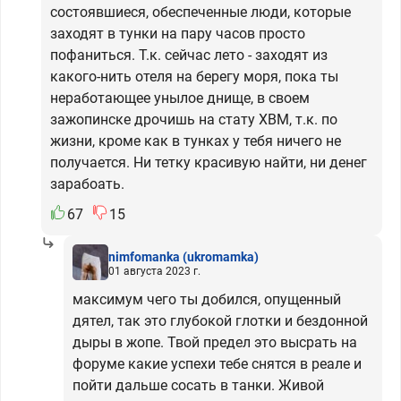
состоявшиеся, обеспеченные люди, которые
заходят в тунки на пару часов просто
пофаниться. Т.к. сейчас лето - заходят из
какого-нить отеля на берегу моря, пока ты
неработающее унылое днище, в своем
зажопинске дрочишь на стату ХВМ, т.к. по
жизни, кроме как в тунках у тебя ничего не
получается. Ни тетку красивую найти, ни денег
зарабоать.
67
15
nimfomanka
(ukromamka)
01 августа 2023 г.
максимум чего ты добился, опущенный
дятел, так это глубокой глотки и бездонной
дыры в жопе. Твой предел это высрать на
форуме какие успехи тебе снятся в реале и
пойти дальше сосать в танки. Живой