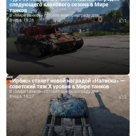
следующего кланового сезона в Мире
танков
В «Мире танков» готовят новую награду для...
Вчера, 19:26
1
«Ирбис» станет новой наградой «Натиска» —
советский тяж X уровня в Мире танков
В «Мире танков» готовят новую награду для...
Вчера, 18:27
2