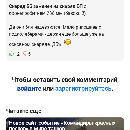
Снаряд ББ заменен на снаряд БП
с
бронепробитием 238 мм (базовый)
Да они 6ля издеваются! Мало рикошиев с
подколяберами - держи ещё больше уже на
основном снаряде. ДБъ
12
5
Чтобы оставить свой комментарий,
войдите
или
зарегистрируйтесь
.
Читайте еще
Новое сайт-событие «Командиры красных
песков» в Мире танков