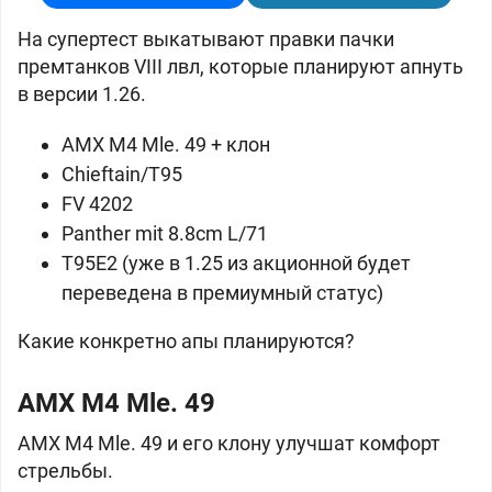
На супертест выкатывают правки пачки
премтанков VIII лвл, которые планируют апнуть
в версии 1.26.
AMX M4 Mle. 49 +
клон
Chieftain/T95
FV 4202
Panther mit 8.8cm L/71
T95E2 (уже в 1.25 из акционной будет
переведена в премиумный статус)
Какие конкретно апы планируются?
AMX M4 Mle. 49
AMX M4 Mle. 49 и его
клону улучшат комфорт
стрельбы.