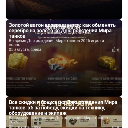
Золотой вагон возвращается: как обменять
серебро на золото ко Дню рождения Мира
танков
Во время Дня рождения Мира танков 2026 игроки
вновь...
05 августа, среда
6
Все скидки и бонусы ко Дню рождения Мира
танков: x5 за победу, скидки на технику,
оборудование и экипаж
В рамках празднования Дня рождения Мира танков
2026...
05 августа, среда
9