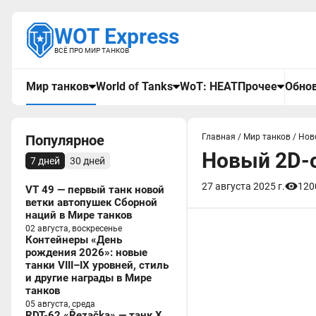
WOT Express
ВСЁ ПРО МИР ТАНКОВ
Мир танков
World of Tanks
WoT: HEAT
Прочее
Обнов
Популярное
Главная
/
Мир танков
/
Нов
Новый 2D-с
7 дней
30 дней
27 августа 2025 г.
120
VT 49 — первый танк новой
ветки автопушек Сборной
наций в Мире танков
02 августа, воскресенье
Контейнеры «День
рождения 2026»: новые
танки VIII–IX уровней, стиль
и другие награды в Мире
танков
05 августа, среда
RDT-62 «Řezačka» — танк X