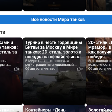
Все новости Мира танков
ти
ками и
Турнир в честь годовщины
2D-стиль 
 танков:
Битвы за Москву в Мире
мрамор» в 
стиль за
танков: 2D-стиль, золото и
как получа
поездка на офлайн-финал
победы
ваны
В Мире танков стартовала
Его главная о
ы, а...
регистрация на специальный...
возможность 
06 августа, четверг
06 августа, че
0
3
чтамт»
Контейнеры «День
Золотой ва