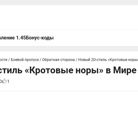
ление 1.45
Бонус-коды
ости
/
Боевой пропуск
/
Обратная сторона
/
Новый 2D-стиль «Кротовые норы»
тиль «Кротовые норы» в Мире
0
1