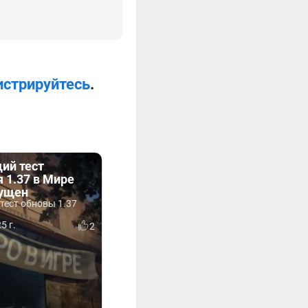
истрируйтесь
.
ий тест
 1.37 в Мире
пущен
тест обновы 1.37
5 г.
2