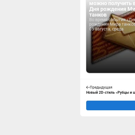
можно получить 
Дня рождения М
танков
Во время события «Де
рождения Мира танков 
05 августа, среда
Предыдущая
Новый 2D-стиль «Рубцы и 