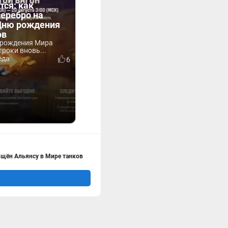
тся: как
серебро на
 Дню рождения
ов
 рождения Мира
гроки вновь...
еда
6
ящён Альянсу в Мире танков