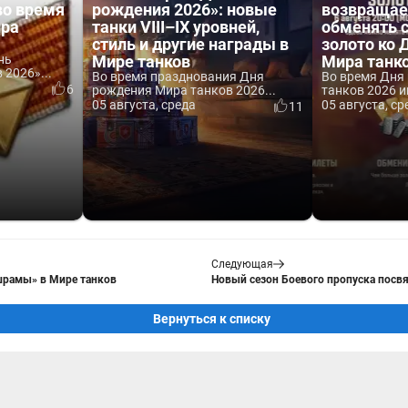
во время
рождения 2026»: новые
возвращае
ира
танки VIII–IX уровней,
обменять 
стиль и другие награды в
золото ко
нь
Мире танков
Мира танк
2026»...
Во время празднования Дня
Во время Дня
6
рождения Мира танков 2026...
танков 2026 и
05 августа, среда
05 августа, ср
11
Следующая
шрамы» в Мире танков
Новый сезон Боевого пропуска посв
Вернуться к списку