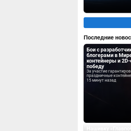
Последние новос
Бои с разработчи
блогерами в Мире
контейнеры и 2D-
победу
За участие гарантиро
праздничные контейнер
15 минут назад
Нашивку «Главпо