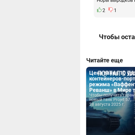
Норы выродков н
2
1
Чтобы оста
Читайте еще
Цена танка 10 ур
контейнеров-пор
режима «Ваффент
Реванш» в Мире 
Чтобы получить гара
новый танк Projet 57,...
28 августа 2025 г.