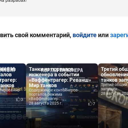
а разрабах!
вить свой комментарий,
войдите
или
зарег
овня из
Танки из порталов
Третий общ
талов
инженера в событии
обновления
рагер:
«Ваффентрагер: Реванш»
танков за
танков
Мир танков
Третий общий 
запущен.
нтированно
Содержимое контейнеров-
28 августа 202
порталов режима
«Ваффентрагер:...
3
28 августа 2025 г.
7