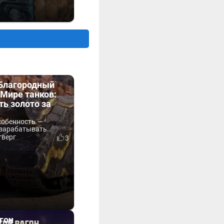
«Благородный
Мире танков:
ть золото за
собенность —
зарабатывать...
тверг
3
гон