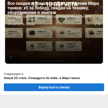
Все скидки и бонусы ко Дню рождения Мира
танков: x5 за победу, скидки на технику,
оборудование и экипаж
В рамках празднования Дня рождения Мира танков
2026...
05 августа, среда
9
Следующая
Новый 2D-стиль «Разведрота Эн-Кейв» в Мире танков
Вернуться к списку