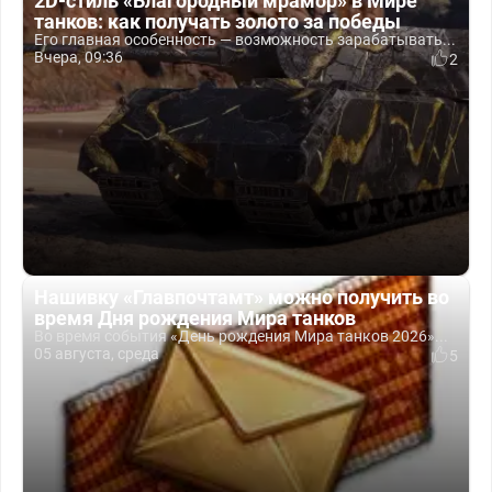
2D-стиль «Благородный мрамор» в Мире
танков: как получать золото за победы
Его главная особенность — возможность зарабатывать...
Вчера, 09:36
2
Нашивку «Главпочтамт» можно получить во
время Дня рождения Мира танков
Во время события «День рождения Мира танков 2026»...
05 августа, среда
5