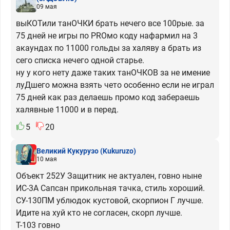
09 мая
выКОТили танОЧКИ брать нечего все 100рые. за
75 дней не игры по PROмо коду нафармил на 3
акаундах по 11000 гольды за халяву а брать из
сего списка нечего одной старье.
ну у кого нету даже таких танОЧКОВ за не имение
луДшего можна взять чето особенно если не играл
75 дней как раз делаешь промо код забераешь
халявные 11000 и в перед.
5
20
Великий Кукурузо
(Kukuruzo)
10 мая
Объект 252У Защитник не актуален, говно ныне
ИС-3А Сапсан прикольная тачка, стиль хороший.
СУ-130ПМ ублюдок кустовой, скорпион Г лучше.
Идите на хуй кто не согласен, скорп лучше.
Т-103 говно