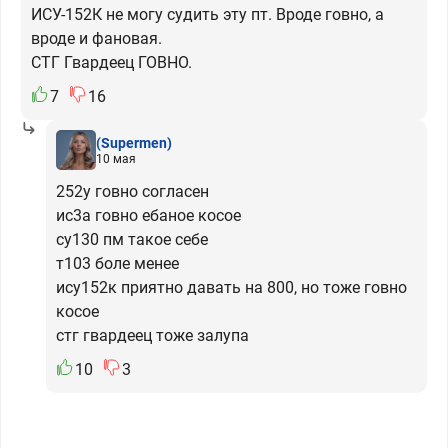
ИСУ-152К не могу судить эту пт. Вроде говно, а
вроде и фановая.
СТГ Гвардеец ГОВНО.
7
16
(Supermen)
10 мая
252у говно согласен
ис3а говно ебаное косое
су130 пм такое себе
т103 боле менее
ису152к приятно давать на 800, но тоже говно
косое
стг гвардеец тоже залупа
10
3