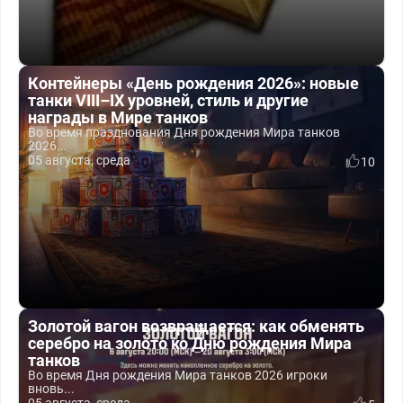
Контейнеры «День рождения 2026»: новые
танки VIII–IX уровней, стиль и другие
награды в Мире танков
Во время празднования Дня рождения Мира танков
2026...
05 августа, среда
10
Золотой вагон возвращается: как обменять
серебро на золото ко Дню рождения Мира
танков
Во время Дня рождения Мира танков 2026 игроки
вновь...
05 августа, среда