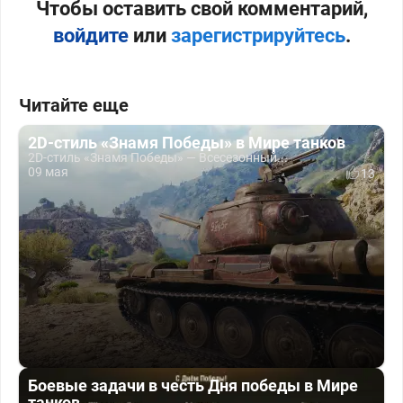
Чтобы оставить свой комментарий,
войдите
или
зарегистрируйтесь
.
Читайте еще
2D-стиль «Знамя Победы» в Мире танков
2D-стиль «Знамя Победы» — Всесезонный...
09 мая
13
Боевые задачи в честь Дня победы в Мире
танков