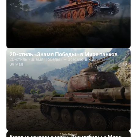
2D-стиль «Знамя Победы» в Мире танков
2D-стиль «Знамя Победы» — Всесезонный...
09 мая
13
Боевые задачи в честь Дня победы в Мире