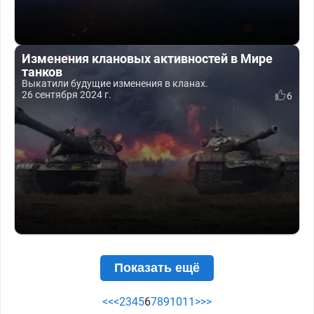
Изменения клановых активностей в Мире
танков
Выкатили будущие изменения в кланах.
26 сентября 2024 г.
6
Показать ещё
<<
<
2
3
4
5
6
7
8
9
10
11
>
>>