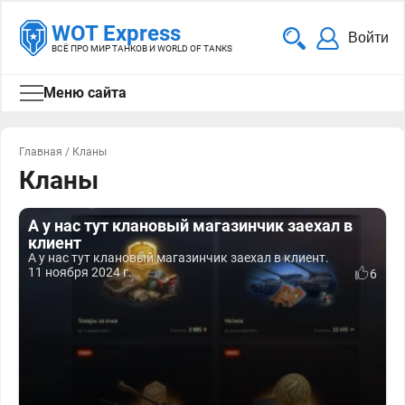
WOT Express
Войти
ВСЁ ПРО МИР ТАНКОВ И WORLD OF TANKS
Меню сайта
Главная
/
Кланы
Кланы
А у нас тут клановый магазинчик заехал в
клиент
А у нас тут клановый магазинчик заехал в клиент.
11 ноября 2024 г.
6