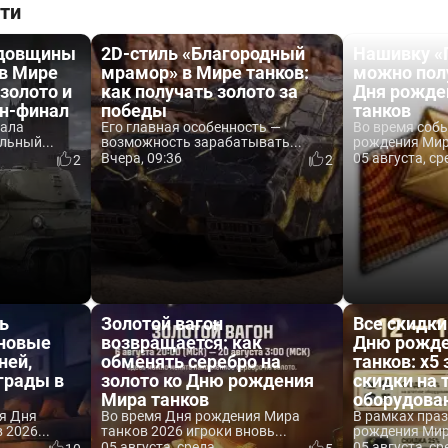
ти
одовщины
2D-стиль «Благородный
Нашивку «
 в Мире
мрамор» в Мире танков:
можно пол
 золото и
как получать золото за
Дня рожде
йн-финал
победы
танков
вала
Его главная особенность —
Во время соб
льный...
возможность зарабатывать...
рождения Мира
Вчера, 09:36
05 августа, ср
2
2
ь
Золотой вагон
Все скидки
 новые
возвращается: как
Дню рожде
ней,
обменять серебро на
танков: x5 
аграды в
золото ко Дню рождения
скидки на 
Мира танков
оборудова
я Дня
Во время Дня рождения Мира
В рамках пра
2026...
танков 2026 игроки вновь...
рождения Мира
05 августа, среда
05 августа, ср