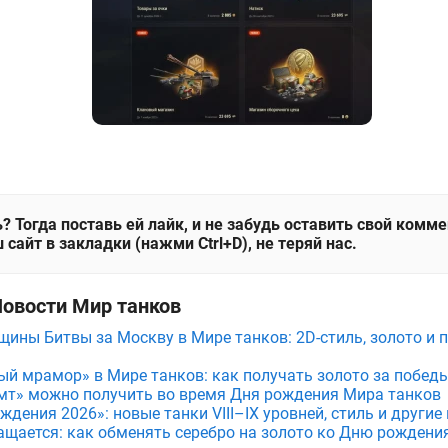
? Тогда поставь ей лайк, и не забудь оставить свой комм
 сайт в закладки (нажми Ctrl+D), не теряй нас.
Новости Мир танков
щины Битвы за Москву в Мире танков: 2D-стиль, золото и 
ый мрамор» в Мире танков: как получать золото за побед
мт» можно получить во время Дня рождения Мира танков
дения 2026»: новые танки VIII–IX уровней, стиль и други
ащается: как обменять серебро на золото ко Дню рождени