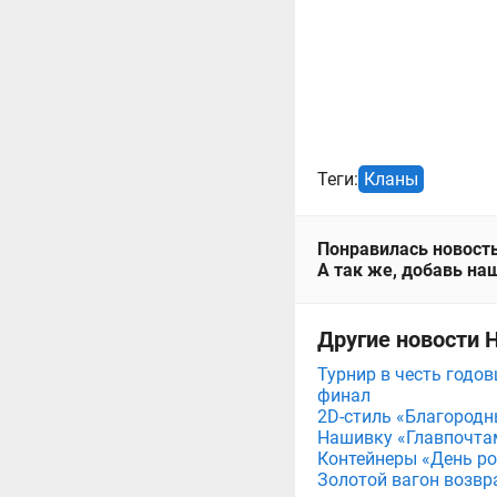
Теги:
Кланы
Понравилась новость
А так же, добавь наш
Другие новости 
Турнир в честь годов
финал
2D-стиль «Благородн
Нашивку «Главпочта
Контейнеры «День рож
Золотой вагон возвр