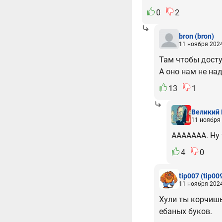
0
2
bron
(bron)
11 ноября 2024
Там чтобы досту
А оно нам не над
13
1
Великий 
11 ноября 
ААААААА. Ну 
4
0
tip007
(tip00
11 ноября 2024
Хули ты корчишь
ебаных буков.