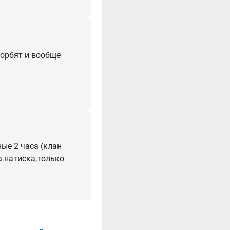
корбят и вообще
ные 2 часа (клан
а натиска,только