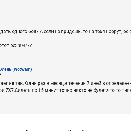
дать одного боя? А если не придёшь, то на тебя наорут, ос
 этот режим???
Олень
(WotWam)
 г.
ает не так. Один раз в месяц,в течении 7 дней в определён
ои 7Х7.Сидеть по 15 минут точно никто не будет,что то тип