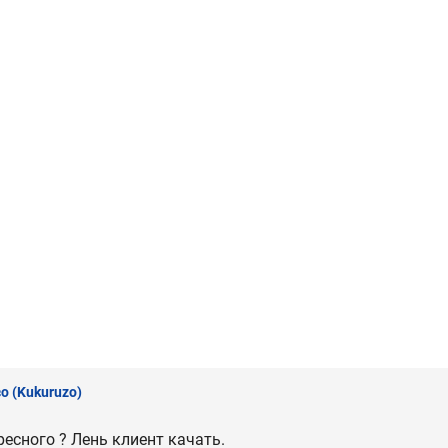
зо
(Kukuruzo)
ресного ? Лень клиент качать.