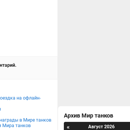
ентарий.
поездка на офлайн-
ы
Архив Мир танков
е награды в Мире танков
я Мира танков
«
Август 2026