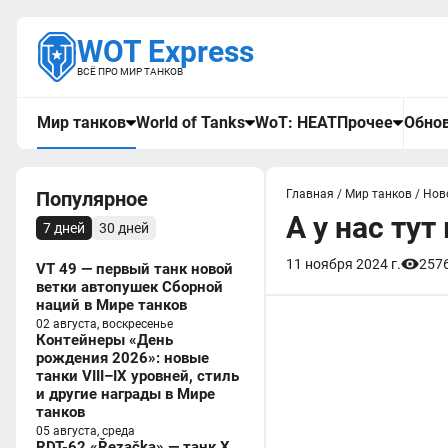
WOT Express
ВСЁ ПРО МИР ТАНКОВ
Мир танков
World of Tanks
WoT: HEAT
Прочее
Обнов
Популярное
Главная
/
Мир танков
/
Нов
А у нас ту
7 дней
30 дней
11 ноября 2024 г.
257
VT 49 — первый танк новой
ветки автопушек Сборной
наций в Мире танков
02 августа, воскресенье
Контейнеры «День
рождения 2026»: новые
танки VIII–IX уровней, стиль
и другие награды в Мире
танков
05 августа, среда
RDT-62 «Řezačka» — танк X