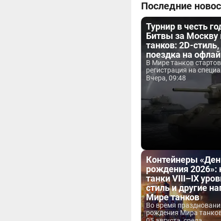
Последние новос
Турнир в честь г
Битвы за Москву
танков: 2D-стиль,
поездка на офла
В Мире танков старто
регистрация на специа
Вчера, 09:48
Контейнеры «Ден
рождения 2026»:
танки VIII–IX уров
стиль и другие н
Мире танков
Во время праздновани
рождения Мира танков 
05 августа, среда