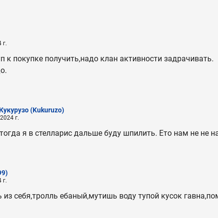
 г.
п к покупке получить,надо клан активности задрачивать.
о.
Кукурузо
(Kukuruzo)
2024 г.
тогда я в стелларис дальше буду шпилить. Ето нам не не н
99)
 г.
 из себя,тролль ебаный,мутишь воду тупой кусок гавна,по