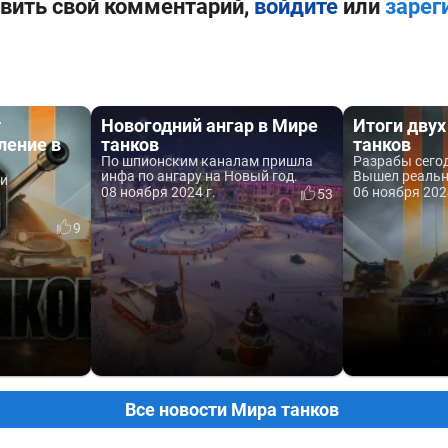
вить свой комментарий,
войдите
или
зарег
т
Новогодний ангар в Мире
Итоги двух
ление в
танков
танков
По шпионским каналам пришла
Разрабы сего
инфа по ангару на Новый год.
Вышел реальн
и
08 ноября 2024 г.
06 ноября 202
53
9
Все новости Мира танков