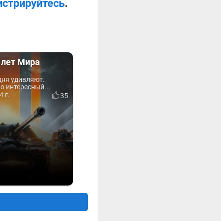
истрируйтесь
.
 лет Мира
дня удивляют.
о интересный...
4 г.
35