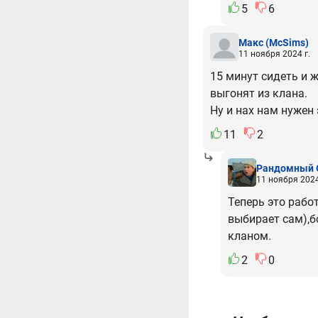
5
6
Макс
(McSims)
11 ноября 2024 г.
15 минут сидеть и ж
выгонят из клана.
Ну и нах нам нужен
11
2
Рандомный 
11 ноября 2024
Теперь это работ
выбирает сам),б
кланом.
2
0