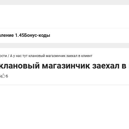
ление 1.45
Бонус-коды
ости
/
А у нас тут клановый магазинчик заехал в клиент
т клановый магазинчик заехал в
6
6