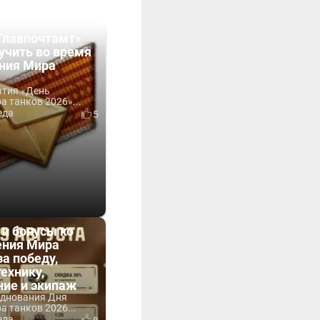
Главпочтамт»
учить во время
ния Мира
ытия «День
 танков 2026»...
еда
5
 и бонусы ко
ния Мира
за победу,
технику,
ние и экипаж
зднования Дня
 танков 2026...
еда