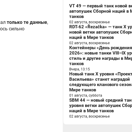
VT 49 — первый танк новой в
автопушек Сборной наций в 
танков
вал
только те данные
,
02 августа, воскресенье
RDT-62 «Řezačka» — танк X у
лось сильно
новой ветки автопушек Сбор
наций в Мире танков
02 августа, воскресенье
Контейнеры «День рождения
2026»: новые танки VIII–IX у
стиль и другие награды в Ми
танков
Вчера, 13:15
Новый танк X уровня «Проек
Васильева» станет наградой
следующего кланового сезон
Мире танков
01 августа, суббота
SBM 44 — новый средний танк
уровня ветки автопушек Сбо
наций в Мире танков
02 августа, воскресенье