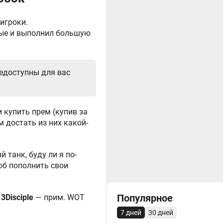
игроки.
ные и выполнил большую
недоступны для вас
 купить прем (купив за
 достать из них какой-
 танк, буду ли я по-
об пополнить свои
Популярное
13Disciple
— прим. WOT
7 дней
30 дней