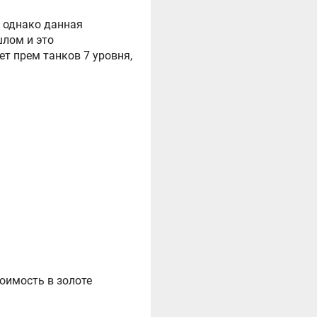
, однако данная
шлом и это
ет прем танков 7 уровня,
оимость в золоте