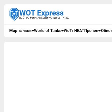
WOT Express
ВСЁ ПРО МИР ТАНКОВ И WORLD OF TANKS
Мир танков
World of Tanks
WoT: HEAT
Прочее
Обнов