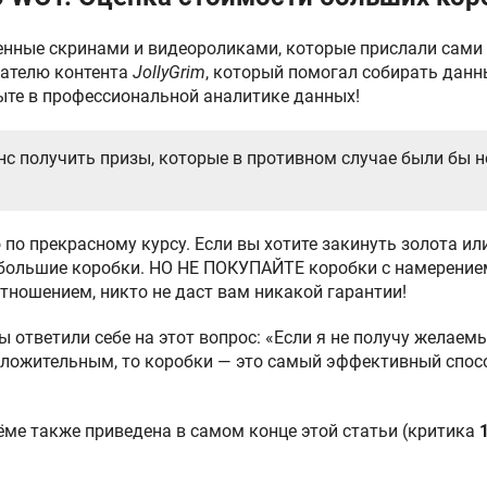
нные скринами и видеороликами, которые прислали сами 
дателю контента
JollyGrim
, который помогал собирать дан
пыте в профессиональной аналитике данных!
анс получить призы, которые в противном случае были бы 
по прекрасному курсу. Если вы хотите закинуть золота или
 большие коробки. НО НЕ ПОКУПАЙТЕ коробки с намерением
тношением, никто не даст вам никакой гарантии!
 ответили себе на этот вопрос: «Если я не получу желаемый
оложительным, то коробки — это самый эффективный спос
ёме также приведена в самом конце этой статьи (критика