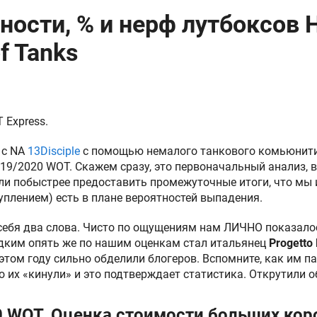
ности, % и нерф лутбоксов 
f Tanks
 Express.
 с NA
13Disciple
с помощью немалого танкового комьюнити 
019/2020 WOT. Скажем сразу, это первоначальный анализ, 
или побыстрее предоставить промежуточные итоги, что мы 
уплением) есть в плане вероятностей выпадения.
себя два слова. Чисто по ощущениям нам ЛИЧНО показалось
дким опять же по нашим оценкам стал итальянец
Progetto
этом году сильно обделили блогеров. Вспомните, как им пад
 их «кинули» и это подтверждает статистика. Открутили об
0 WOT. Оценка стоимости больших кор