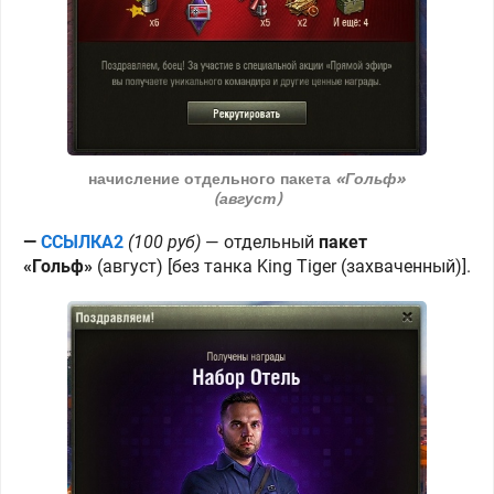
начисление отдельного пакета
«Гольф»
(август)
—
ССЫЛКА2
(100 руб)
—
отдельный
пакет
«Гольф»
(август) [без танка King Tiger (захваченный)].