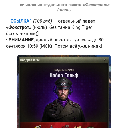
начисление отдельного пакета
«Фокстрот»
(июль)
—
ССЫЛКА1
(100 руб)
—
отдельный
пакет
«Фокстрот»
(июль) [без танка King Tiger
(захваченный)].
•
ВНИМАНИЕ
, данный пакет актуален ~ до 30
сентября 10:59 (МСК). Потом всё уже, никак!