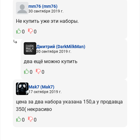
mm76
(mm76)
30 сентября 2019 г.
Не купить уже эти наборы.
0
0
Дмитрий
(DarkMilkMan)
30 сентября 2019 г.
два ещё можно купить
0
0
Mak7
(Mak7)
17 октября 2019 г.
цена за два набора указана 150,а у продавца
350( некрасиво
0
0