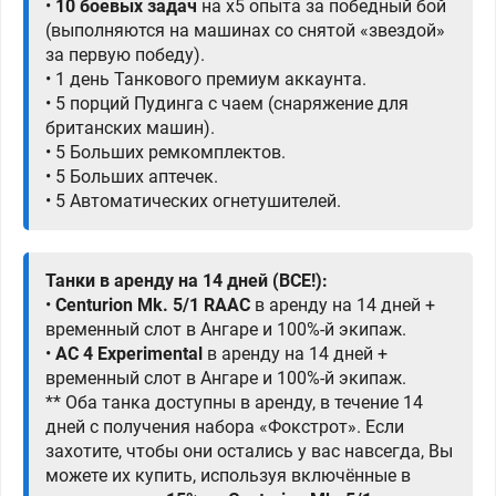
•
10 боевых задач
на х5 опыта за победный бой
(выполняются на машинах со снятой «звездой»
за первую победу).
• 1 день Танкового премиум аккаунта.
• 5 порций
Пудинга с чаем
(снаряжение для
британских машин).
• 5 Больших ремкомплектов.
• 5 Больших аптечек.
• 5 Автоматических огнетушителей.
Танки в аренду на 14 дней (ВСЕ!):
•
Centurion Mk. 5/1 RAAC
в аренду на 14 дней +
временный слот в Ангаре и 100%-й экипаж.
•
AC 4 Experimental
в аренду на 14 дней +
временный слот в Ангаре и 100%-й экипаж.
** Оба танка доступны в аренду, в течение 14
дней с получения набора «Фокстрот». Если
захотите, чтобы они остались у вас навсегда, Вы
можете их купить, используя включённые в