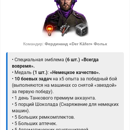
Командир:
Фердинанд «Der Käfer» Фольк
• Специальная эмблема
(6 шт.)
«Всегда
вовремя».
• Медаль
(1 шт.)
:
«Немецкое качество».
•
10 боевых задач
на х5 опыта за победный бой
(выполняются на машинах со снятой «звездой»
за первую победу).
• 1 день Танкового премиум аккаунта.
• 5 порций
Шоколада
(Снаряжение для немецких
машин).
• 5 Больших ремкомплектов.
• 5 Больших аптечек.
• 5 Автоматических огнетушителей.