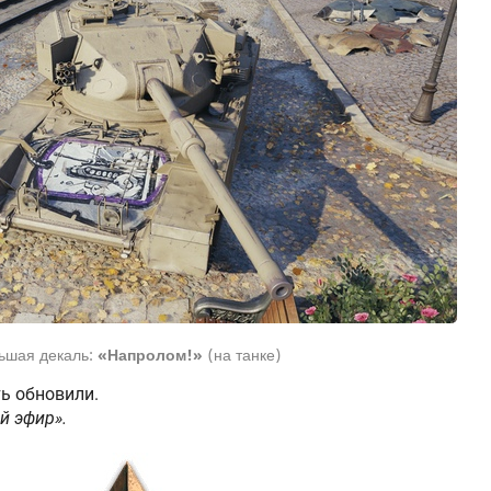
ьшая декаль:
«Напролом!»
(на танке)
ь обновили.
й эфир».