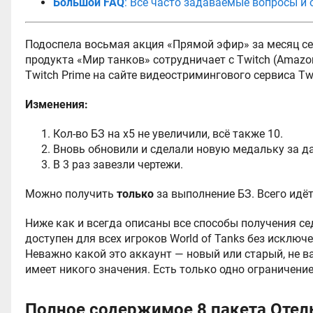
Большой FAQ
: Все часто задаваемые вопросы и
Подоспела восьмая акция «Прямой эфир» за месяц се
продукта «Мир танков» сотрудничает с Twitch (Amazo
Twitch Prime на сайте видеостримингового сервиса Twi
Изменения:
Кол-во БЗ на x5 не увеличили, всё также 10.
Вновь обновили и сделали новую медальку за д
В 3 раз завезли чертежи.
Можно получить
только
за выполнение БЗ. Всего идёт
Ниже как и всегда описаны все способы получения се
доступен для всех игроков World of Tanks без исключе
Неважно какой это аккаунт — новый или старый, не ва
имеет никого значения. Есть только одно ограничени
Полное содержимое 8 пакета Отель