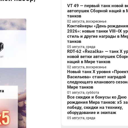
VT 49 — первый танк новой в
автопушек Сборной наций в 
танков
02 августа, воскресенье
Контейнеры «День рождения
2026»: новые танки VIII–IX у
стиль и другие награды в Ми
танков
05 августа, среда
RDT-62 «Řezačka» — танк X у
новой ветки автопушек Сбор
наций в Мире танков
02 августа, воскресенье
Новый танк X уровня «Проек
Васильева» станет наградой
следующего кланового сезон
Мире танков
01 августа, суббота
Все скидки и бонусы ко Дню
рождения Мира танков: x5 за
победу, скидки на технику,
оборудование и экипаж
05 августа, среда