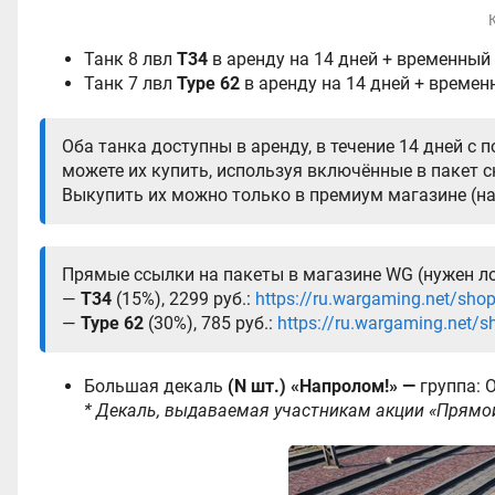
Танк 8 лвл
T34
в аренду на 14 дней + временный 
Танк 7 лвл
Type 62
в аренду на 14 дней + времен
Оба танка доступны в аренду, в течение 14 дней с п
можете их купить, используя включённые в пакет с
Выкупить их можно только в премиум магазине (на 
Прямые ссылки на пакеты в магазине WG (нужен ло
—
T34
(15%), 2299 руб.:
https://ru.wargaming.net/sh
—
Type 62
(30%), 785 руб.:
https://ru.wargaming.net/
Большая декаль
(N шт.)
«Напролом!»
—
группа: 
* Декаль, выдаваемая участникам акции «Прямо