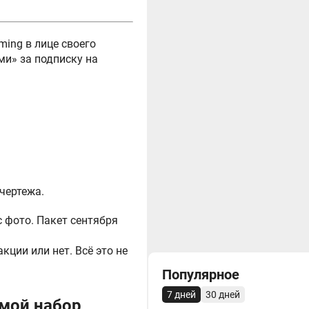
ing в лице своего
ми» за подписку на
чертежа.
с фото. Пакет сентября
кции или нет. Всё это не
Популярное
7 дней
30 дней
мой набор,