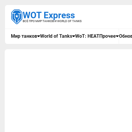
WOT Express
ВСЁ ПРО МИР ТАНКОВ И WORLD OF TANKS
Мир танков
World of Tanks
WoT: HEAT
Прочее
Обнов