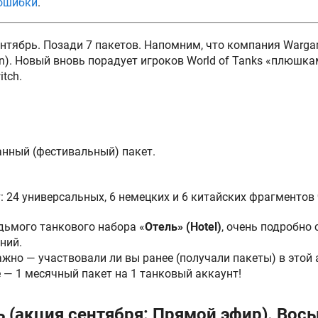
 ошибки
.
нтябрь. Позади 7 пакетов. Напомним, что компания Wargam
n). Новый вновь порадует игроков World of Tanks «плюшка
tch.
анный (фестивальный) пакет.
: 24 универсальных, 6 немецких и 6 китайских фрагментов 
дьмого танкового набора «
Отель» (Hotel)
, очень подробно 
ний.
жно — участвовали ли вы ранее (получали пакеты) в этой а
е — 1 месячный пакет на 1 танковый аккаунт!
 (акция сентября: Прямой эфир). Вось