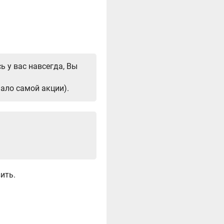
ь у вас навсегда, Вы
чало самой акции).
зить.