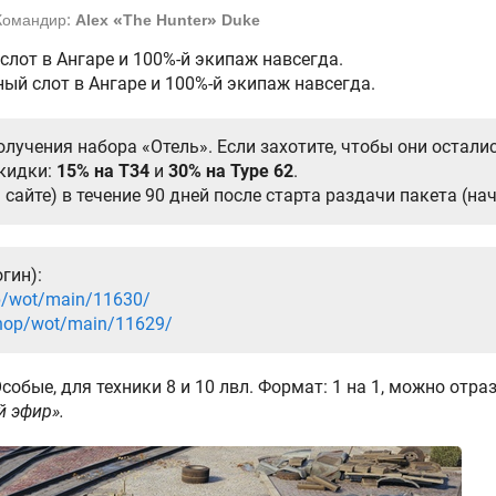
Командир:
Alex «The Hunter» Duke
слот в Ангаре и 100%-й экипаж навсегда.
ный слот в Ангаре и 100%-й экипаж навсегда.
олучения набора «Отель». Если захотите, чтобы они осталис
кидки:
15% на T34
и
30% на Type 62
.
сайте) в течение 90 дней после старта раздачи пакета (на
гин):
op/wot/main/11630/
shop/wot/main/11629/
Особые, для техники 8 и 10 лвл. Формат: 1 на 1, можно отра
й эфир».