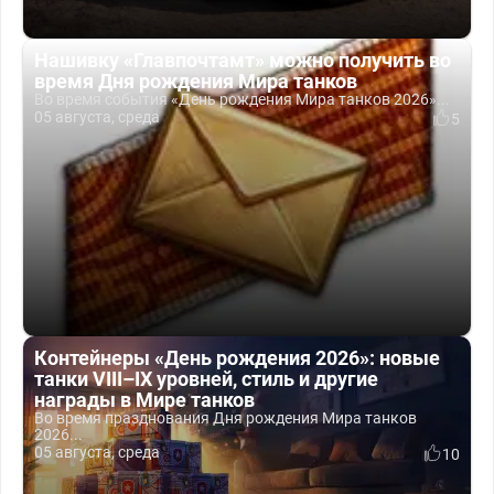
Нашивку «Главпочтамт» можно получить во
время Дня рождения Мира танков
Во время события «День рождения Мира танков 2026»...
05 августа, среда
5
Контейнеры «День рождения 2026»: новые
танки VIII–IX уровней, стиль и другие
награды в Мире танков
Во время празднования Дня рождения Мира танков
2026...
05 августа, среда
10