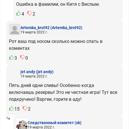
Ошибка в фамилии, он Китя с Вислым.
4
2
Artemka_krot92
(Artemka_krot92)
19 марта 2022 г.
Рот ваш под носом сколько можно спать в
коментах
3
0
jet andy
(jet andy)
19 марта 2022 г.
Пять дней одни сливы! Особенно когда
включаешь резервы! Это не честная игра! Тут все
подкручено! Варгеи, горите в аду!
15
2
Следственный комитет
(sk)
19 марта 2022 г.