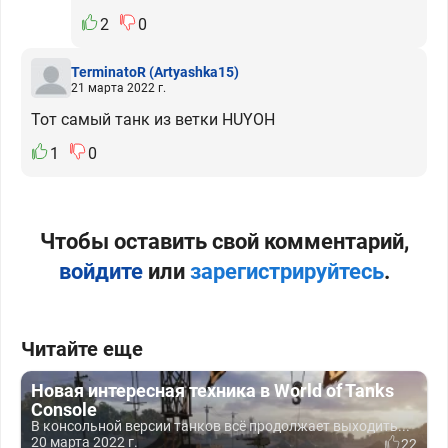
2
0
TerminatoR
(Artyashka15)
21 марта 2022 г.
Тот самый танк из ветки HUYOH
1
0
Чтобы оставить свой комментарий,
войдите
или
зарегистрируйтесь
.
Читайте еще
Новая интересная техника в World of Tanks
Console
В консольной версии танков всё продолжает выходить...
20 марта 2022 г.
22