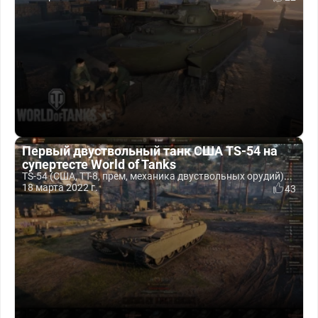
Первый двуствольный танк США TS-54 на
супертесте World of Tanks
TS-54 (США, ТТ-8, прем, механика двуствольных орудий)...
18 марта 2022 г.
43