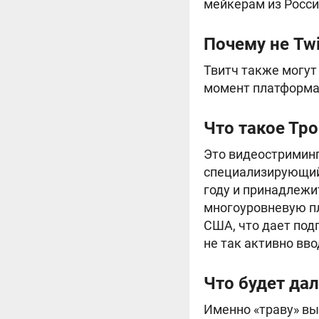
мейкерам из Росси
Почему не Twi
Твитч также могут 
момент платформа 
Что такое Тро
Это видеостриминг
специализирующий
году и принадлежит
многоуровневую пла
США, что дает под
не так активно вво
Что будет да
Именно «траву» вы