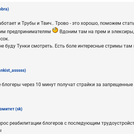
obra)
аботает и Трубы и Твич.. Трово - это хорошо, поможем стать
ким предпринимателям
Вдоним там на прем и элексиры
сок.
 не буду Тунки смотреть. Есть боле интересные стримы там
ankist_asssss)
е блогеры через 10 минут получат страйки за запрещенные
омитет
(sk)
рос реабилитации блогеров с последующим трудоустройст
ы