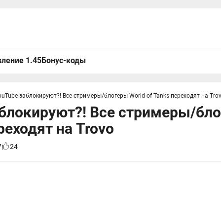
ление 1.45
Бонус-коды
ouTube заблокируют?! Все стримеры/блогеры World of Tanks переходят на Tro
блокируют?! Все стримеры/бло
реходят на Trovo
7
24