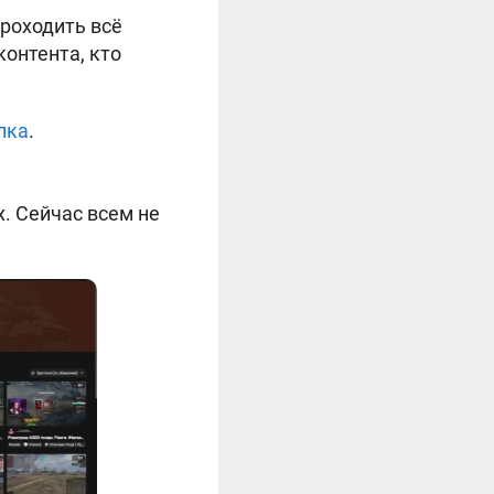
роходить всё
контента, кто
лка
.
. Сейчас всем не