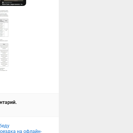
ентарий.
беду
поездка на офлайн-