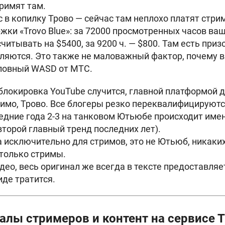
римят там.
с в копилку Трово — сейчас там неплохо платят стри
ки «Trovo Blue»: за 72000 просмотренных часов ваш
итывать на $5400, за 9200 ч. — $800. Там есть при
еляются. Это также не маловажный фактор, почему 
словный WASD от МТС.
блокировка YouTube случится, главной платформой д
димо, Трово. Все блогеры резко переквалифицируются
ледние года 2-3 на танковом Ютьюбе происходит имен
второй главный тренд последних лет).
 исключительно для стримов, это не Ютьюб, никаких
только стримы.
део, весь оригинал же всегда в тексте предоставля
иде тратится.
алы стримеров и контент на сервисе 