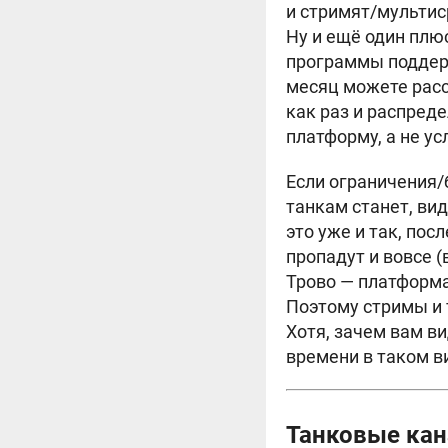
и стримят/мультис
Ну и ещё один плю
программы поддерж
месяц можете рассч
как раз и распред
платформу, а не у
Если ограничения/
танкам станет, ви
это уже и так, пос
пропадут и вовсе (
Трово — платформа
Поэтому стримы и 
Хотя, зачем вам ви
времени в таком в
Танковые кан