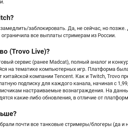
и.
tch?
замедлить/заблокировать. Да, не сейчас, но позже.
ограничила все выплаты стримерам из России.
во (Trovo Live)?
овый сервис (ранее Madcat), полный аналог и конкур
ся на тематике компьютерных игр. Платформа была
 китайской компании Tencent. Как и Twitch, Trovo п
тную подписку для каждого канала, начиная с 1,99, 
писчикам настраиваемые вознаграждения. На данны
дятся какие-либо обновления, в отличие от платфор
льше?
брали почти все танковые стримеры/блогеры (да и 