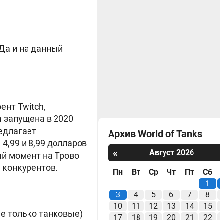
 Да и на данный
ент Twitch,
 запущена в 2020
редлагает
Архив World of Tanks
4,99 и 8,99 долларов
«
Август 2026
й момент на Трово
м конкурентов.
Пн
Вт
Ср
Чт
Пт
Сб
1
3
4
5
6
7
8
10
11
12
13
14
15
не только танковые)
17
18
19
20
21
22