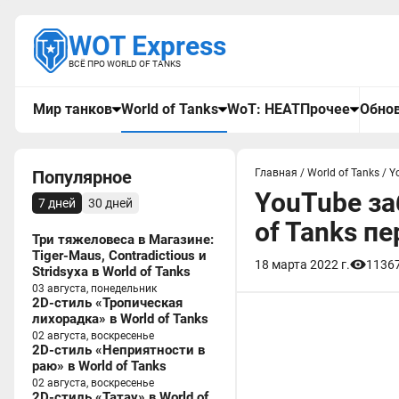
WOT Express
ВСЁ ПРО WORLD OF TANKS
Мир танков
World of Tanks
WoT: HEAT
Прочее
Обнов
Популярное
Главная
/
World of Tanks
/
Y
YouTube за
7 дней
30 дней
of Tanks пе
Три тяжеловеса в Магазине:
Tiger-Maus, Contradictious и
18 марта 2022 г.
1136
Stridsyxa в World of Tanks
03 августа, понедельник
2D-стиль «Тропическая
лихорадка» в World of Tanks
02 августа, воскресенье
2D-стиль «Неприятности в
раю» в World of Tanks
02 августа, воскресенье
2D-стиль «Татау» в World of