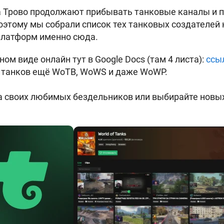
а Трово продолжают прибывать танковые каналы и п
оэтому мы собрали список тех танковых создателей 
платформ именно сюда.
ом виде онлайн тут в Google Docs (там 4 листа):
ссы
 танков ещё WoTB, WoWS и даже WoWP.
 своих любимых бездельников или выбирайте новых