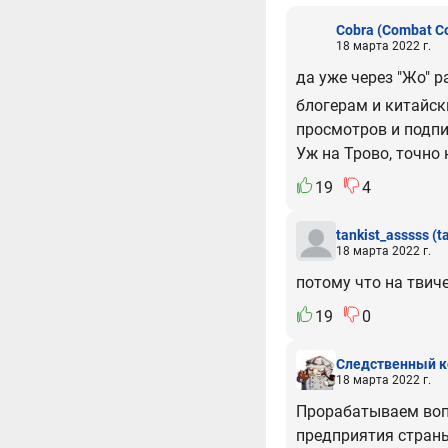
Cobra
(Combat C
18 марта 2022 г.
да уже через "Жо" р
блогерам и китайс
просмотров и подпи
Уж на Трово, точно
19
4
tankist_asssss
(t
18 марта 2022 г.
потому что на твич
19
0
Следственный к
18 марта 2022 г.
Прорабатываем воп
предприятия стран