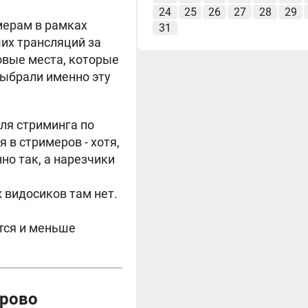
24
25
26
27
28
29
мерам в рамках
31
их трансляций за
зовые места, которые
выбрали именно эту
ля стриминга по
 в стримеров - хотя,
но так, а нарезчики
 видосиков там нет.
ется и меньше
Трово