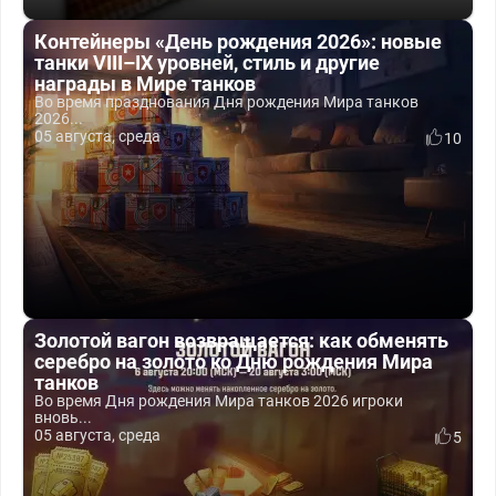
Контейнеры «День рождения 2026»: новые
танки VIII–IX уровней, стиль и другие
награды в Мире танков
Во время празднования Дня рождения Мира танков
2026...
05 августа, среда
10
Золотой вагон возвращается: как обменять
серебро на золото ко Дню рождения Мира
танков
Во время Дня рождения Мира танков 2026 игроки
вновь...
05 августа, среда
5