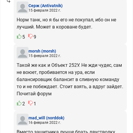
Серж
(Antivatnik)
15 февраля 2022 г.
Норм танк, но я бы его не покупал, ибо он не
лучший. Может в короване будет.
5
9
morsh
(morsh)
15 февраля 2022 г.
Такой же как и Объект 252У. Не жди чудес, сам
не воюет, пробивается на ура, если
балансировщик балансит в сливную команду
то и не побеждает. Стоит взять, а вдруг зайдет.
Почитай форум
2
1
mad_will
(norddok)
16 февраля 2022 г.
Вместо защитника лучше брать двустволку,