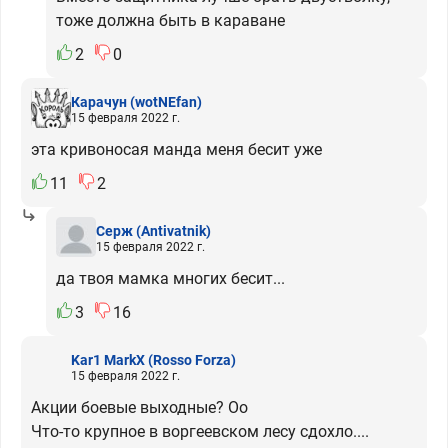
тоже должна быть в караване
2
0
Карачун
(wotNEfan)
15 февраля 2022 г.
эта кривоносая манда меня бесит уже
11
2
Серж
(Antivatnik)
15 февраля 2022 г.
да твоя мамка многих бесит...
3
16
Kar1 MarkX
(Rosso Forza)
15 февраля 2022 г.
Акции боевые выходные? Оо
Что-то крупное в воргеевском лесу сдохло....