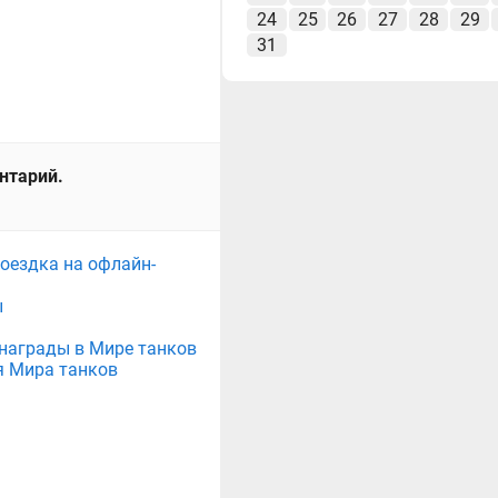
24
25
26
27
28
29
31
ентарий.
поездка на офлайн-
ы
е награды в Мире танков
я Мира танков