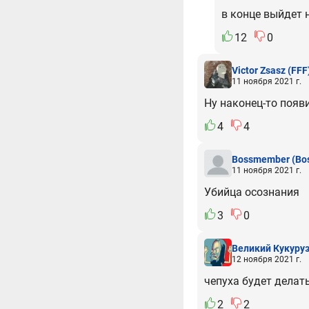
в конце выйдет 
12
0
Victor Zsasz
(FFF
11 ноября 2021 г.
Ну наконец-то появ
4
4
Bossmember
(Bo
11 ноября 2021 г.
Убийца осознания
3
0
Великий Кукуру
12 ноября 2021 г.
чепуха будет делат
2
2