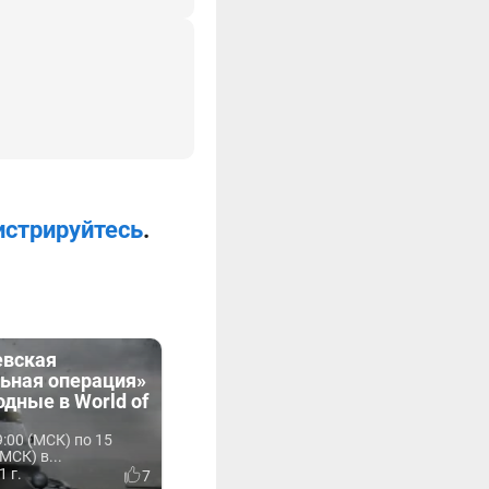
истрируйтесь
.
евская
льная операция»
одные в World of
9:00 (МСК) по 15
МСК) в...
1 г.
7