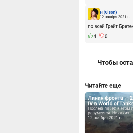
H
(0lson)
12 ноября 2021 г.
по всей Грейт Бретен
4
0
Чтобы оста
Читайте еще
Линия фронта — 2
IV в World of Tank
Последняя ЛФ в этом го
разумеется. Никаких...
12 ноября 2021 г.