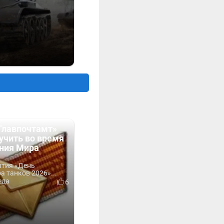
Главпочтамт»
учить во время
ния Мира
ытия «День
 танков 2026»...
еда
6