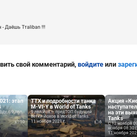
 - Даёшь Ттaliban !!!
вить свой комментарий,
войдите
или
зарег
021: этап
ТТХ и подробности танка
Акция «Ки
s
M-VI-Y в World of Tanks
наступате
ду, с 9 лвл,
9 лвл Йох — предТОП будущей
на эти вых
ветки Йохов в World of Tanks.
Tanks
11 ноября 2021 г.
10
6
С 12 ноября 0
ноября 08:30 (
11 ноября 202