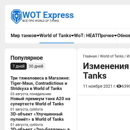
WOT Express
ВСЁ ПРО WORLD OF TANKS
Мир танков
World of Tanks
WoT: HEAT
Прочее
Обнов
Популярное
Главная
/
World of Tanks
/
И
Изменения 
7 дней
30 дней
Tanks
Три тяжеловеса в Магазине:
Tiger-Maus, Contradictious и
11 ноября 2021 г.
639
Stridsyxa в World of Tanks
03 августа, понедельник
Новый премиум танк A20 на
супертесте World of Tanks
01 августа, суббота
3D-объект «Улучшенный
пулемёт» в World of Tanks
01 августа, суббота
3D-объект «Эхо-баллоны» в