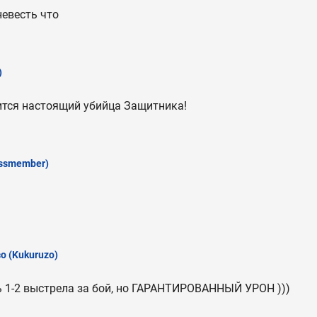
невесть что
)
ится настоящий убийца Защитника!
ssmember)
зо
(Kukuruzo)
ь 1-2 выстрела за бой, но ГАРАНТИРОВАННЫЙ УРОН )))