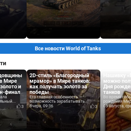
Все новости World of Tanks
ти
одовщины
2D-стиль «Благородный
Нашивку «
 в Мире
мрамор» в Мире танков:
можно пол
 золото и
как получать золото за
Дня рожде
йн-финал
победы
танков
вала
Его главная особенность —
Во время соб
льный...
возможность зарабатывать...
рождения Мира
Вчера, 09:36
05 августа, ср
3
3