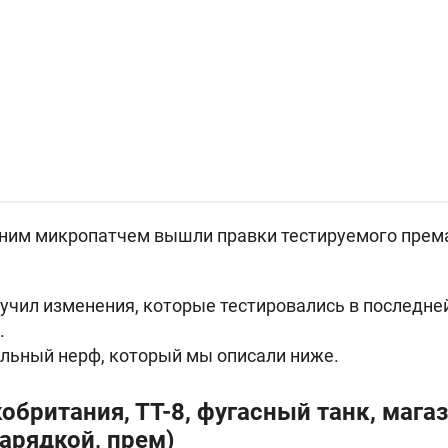
шним микропатчем вышли правки тестируемого пре
лучил изменения, которые тестировались в последне
.
льный нерф, который мы описали ниже.
обритания, ТТ-8, фугасный танк, магаз
арядкой, прем)