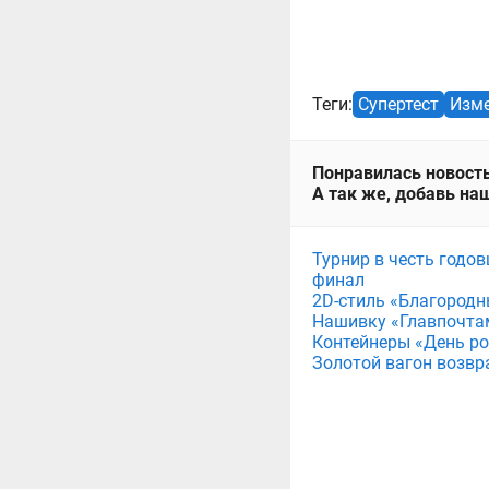
Теги:
Супертест
Изме
Понравилась новость
А так же, добавь наш
Турнир в честь годов
финал
2D-стиль «Благородн
Нашивку «Главпочта
Контейнеры «День рож
Золотой вагон возвр