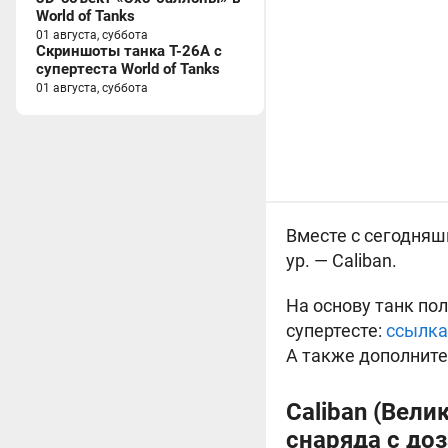
World of Tanks
01 августа, суббота
Скриншоты танка T-26A с
супертеста World of Tanks
01 августа, суббота
Вместе с сегодня
ур. — Caliban.
На основу танк по
супертесте:
ссылка
А также дополните
Caliban (
Велик
снаряда с доз