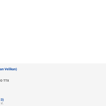
an Velikan)
о ттх
13)
 г.