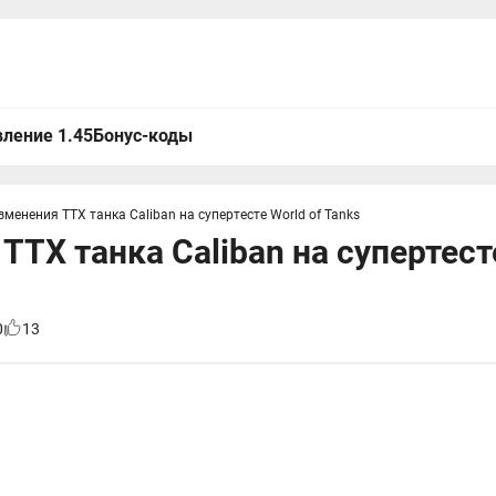
ление 1.45
Бонус-коды
зменения ТТХ танка Caliban на супертесте World of Tanks
ТТХ танка Caliban на супертесте
0
13