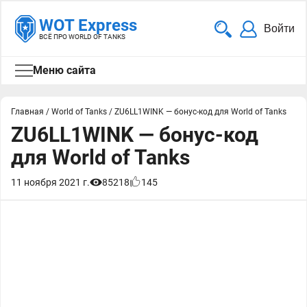
WOT Express
Войти
ВСЁ ПРО WORLD OF TANKS
Меню сайта
Главная
/
World of Tanks
/
ZU6LL1WINK — бонус-код для World of Tanks
ZU6LL1WINK — бонус-код
для World of Tanks
11 ноября 2021 г.
85218
145