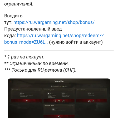
ограничений
.
Вводить
тут:
https://ru.wargaming.net/shop/bonus/
Предустановленный ввод
кода:
https://ru.wargaming.net/shop/redeem/?
bonus_mode=ZU6L..
(нужно войти в аккаунт)
* 1 раз на аккаунт.
** Ограниченный по времени.
*** Только для RU-региона (СНГ).