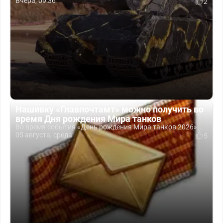
Вчера, 09:36
2
Нашивку «Главпочтамт» можно получить во
время Дня рождения Мира танков
Во время события «День рождения Мира танков 2026»...
05 августа, среда
5