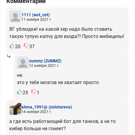
Комментарии
1111
(wot_cot)
11 ноября 2021 г.
ВГ ублюдки! на какой хер надо было ставить
такую тупую капчу для входа?! Просто имбицилы!
20
37
zummz
(ZUMMZ)
12 ноября 2021 г.
не.
это у тебя мозгов не хватает просто
25
1
alena_1991@
(zolotareva)
14 ноября 2021 г.
а где есть работающий бот для танков, а не то
кибер больше не гоняет?