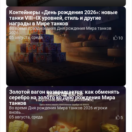
Контейнеры «День рождения 2026»: новые
танки VIII–IX уровней, стиль и другие
награды в Мире танков
Во время празднования Дня рождения Мира танков
2026...
05 августа, среда
10
Золотой вагон возвращается: как обменять
серебро на золото ко Дню рождения Мира
танков
Во время Дня рождения Мира танков 2026 игроки
вновь...
05 августа, среда
5