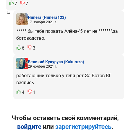
7
7
Himera
(Himera123)
17 ноября 2021 г.
***** бы тебе порвать Алёна-"5 лет не ******",за
ботоводство.
6
3
Великий Кукурузо
(Kukuruzo)
29 ноября 2021 г.
работающий только у тебя рот.За Ботов ВГ
взялись
4
1
Чтобы оставить свой комментарий,
войдите
или
зарегистрируйтесь
.