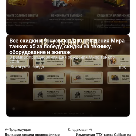
Все скидки и бонусы ко Дню рождения Мира
танков: x5 за победу, скидки на технику,
оборудование и экипаж
В рамках празднования Дня рождения Мира танков
2026...
05 августа, среда
8
Предыдущая
Следующая
Большие декали посвящённые
Изменения ТТХ танка Caliban на