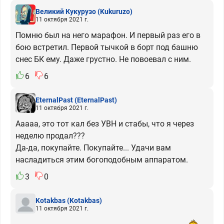
Великий Кукурузо
(Kukuruzo)
11 октября 2021 г.
Помню был на него марафон. И первый раз его в
бою встретил. Первой тычкой в борт под башню
снес БК ему. Даже грустно. Не повоевал с ним.
6
6
EternalPast
(EternalPast)
11 октября 2021 г.
Ааааа, это тот кал без УВН и стабы, что я через
неделю продал???
Да-да, покупайте. Покупайте... Удачи вам
насладиться этим богоподобным аппаратом.
3
0
Kotakbas
(Kotakbas)
11 октября 2021 г.