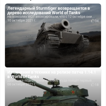
Легендарный Sturmtiger возвращается в
дерево исследований World of Tanks
На консолях WOT анонсировали, что с 12 октября они...
10 октября 2021 г.
34
Изменения в технике на релизе патча 1.14.1
в World of Tanks
Два танка подготовили к релизу. Куда пойдёт первый...
08 октября 2021 г.
18