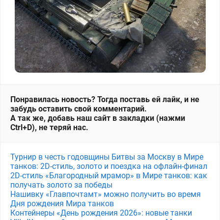
Понравилась новость? Тогда поставь ей лайк, и не
забудь оставить свой комментарий.
А так же, добавь наш сайт в закладки (нажми
Ctrl+D), не теряй нас.
Турнир в честь годовщины Битвы за Москву в Мире
танков: 2D-стиль, золото и поездка на офлайн-финал
2D-стиль «Благородный мрамор» в Мире танков: как
получать золото за победы
Нашивку «Главпочтамт» можно получить во время
Дня рождения Мира танков
Контейнеры «День рождения 2026»: новые танки