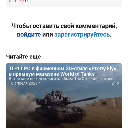
1
0
Чтобы оставить свой комментарий,
войдите
или
зарегистрируйтесь
.
Читайте еще
TL-1 LPC в фирменном 3D-стиле «Pretty Fly»
в премиум магазине World of Tanks
Встречаем выход нового альбома The Offspring в стиле...
16 апреля 2021 г.
2