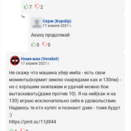
7
2
Серж
(Kapslip)
17 апреля 2021 г.
Ахаха продолжай
0
0
Номи ман
(Verakot)
17 апреля 2021 г.
Не скажу что машина убер имба - есть свои
моменты(кормит землю снарядами как и 130пм) -
но с хорошим экипажем и удачей можно бои
вытаскивать(даже против 10). Я на ней(как и на
130) играю исключительно себе в удовольствие.
Надеюсь те кто купят и познают дзен - тоже будут
:)
https://prnt.sc/11jt844