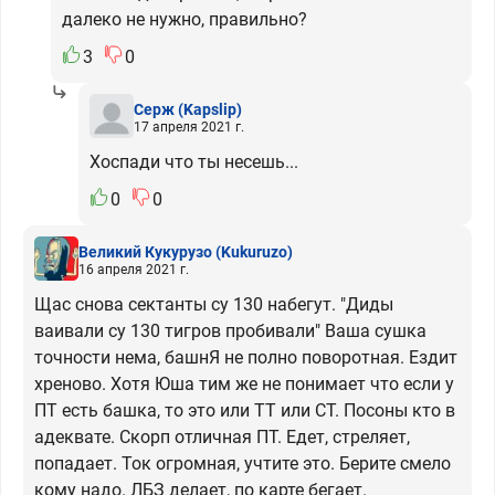
далеко не нужно, правильно?
3
0
Серж
(Kapslip)
17 апреля 2021 г.
Хоспади что ты несешь...
0
0
Великий Кукурузо
(Kukuruzo)
16 апреля 2021 г.
Щас снова сектанты су 130 набегут. "Диды
ваивали су 130 тигров пробивали" Ваша сушка
точности нема, башнЯ не полно поворотная. Ездит
хреново. Хотя Юша тим же не понимает что если у
ПТ есть башка, то это или ТТ или СТ. Посоны кто в
адеквате. Скорп отличная ПТ. Едет, стреляет,
попадает. Ток огромная, учтите это. Берите смело
кому надо. ЛБЗ делает, по карте бегает.