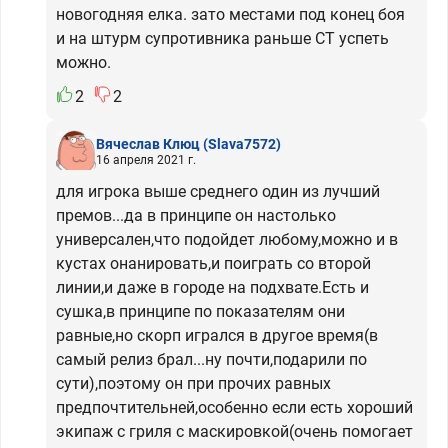
новогодняя елка. зато местами под конец боя
и на штурм супротивника раньше СТ успеть
можно.
2
2
Вячеслав Клюц
(Slava7572)
16 апреля 2021 г.
для игрока выше среднего один из лучший
премов...да в принципе он настолько
универсален,что подойдет любому,можно и в
кустах онанировать,и поиграть со второй
линии,и даже в городе на подхвате.Есть и
сушка,в принципе по показателям они
равные,но скорп игрался в другое время(в
самый релиз брал...ну почти,подарили по
сути),поэтому он при прочих равных
предпочтительней,особенно если есть хороший
экипаж с гриля с маскировкой(очень помогает