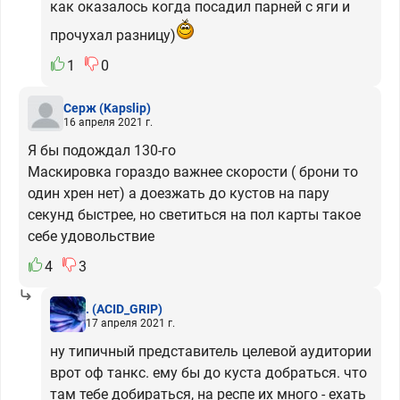
как оказалось когда посадил парней с яги и
прочухал разницу)
1
0
Серж
(Kapslip)
16 апреля 2021 г.
Я бы подождал 130-го
Маскировка гораздо важнее скорости ( брони то
один хрен нет) а доезжать до кустов на пару
секунд быстрее, но светиться на пол карты такое
себе удовольствие
4
3
.
(ACID_GRIP)
17 апреля 2021 г.
ну типичный представитель целевой аудитории
врот оф танкс. ему бы до куста добраться. что
там тебе добираться, на респе их много - ехать