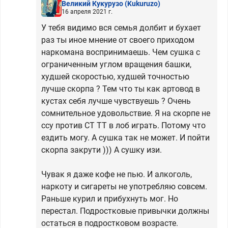
Великий Кукурузо
(Kukuruzo)
16 апреля 2021 г.
У тебя видимо вся семья долбит и бухает
раз ты иное мнение от своего приходом
наркомана воспринимаешь. Чем сушка с
ограниченным углом вращения башки,
худшей скоростью, худшей точностью
лучше скорпа ? Тем что ты как артовод в
кустах себя лучше чувствуешь ? Очень
сомнительное удовольствие. Я на скорпе не
ссу против СТ ТТ в лоб играть. Потому что
ездить могу. А сушка так не может. И пойти
скорпа закрути ))) А сушку изи.
Чувак я даже кофе не пью. И алкоголь,
наркоту и сигареты не употребляю совсем.
Раньше курил и прибухнуть мог. Но
перестал. Подростковые привычки должны
остаться в подростковом возрасте.