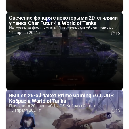
Свечение фонаря с некоторыми 2D-стилями
у танка Char Futur 4 в World of Tanks
Интересная фича, кстати. С последними обновлениями...
16 апреля 2021 г.
15
Вышел 26-ой пакет Prime Gaming «G.I. JOE:
Кобра» в World of Tanks
Прискакал 26 пакет «G.I. JOE: Кобра» (Cobra)...
15 апреля 2021 г.
13