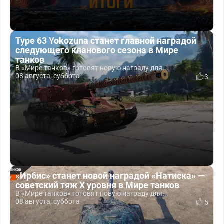
Type 63 Yokozuna станет главной наградой
следующего кланового сезона в Мире
танков
В «Мире танков» готовят новую награду для...
08 августа, суббота
3
«Ирбис» станет новой наградой «Натиска» —
советский тяж X уровня в Мире танков
В «Мире танков» готовят новую награду для...
08 августа, суббота
5