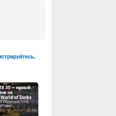
истрируйтесь
.
MX 30 — новый
анк на
 World of Tanks
0 (Франция, СТ-8,
егодня...
 г.
14