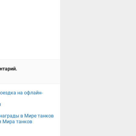
ентарий.
поездка на офлайн-
ы
е награды в Мире танков
я Мира танков