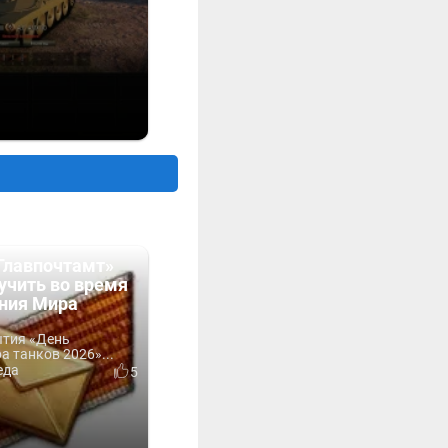
Главпочтамт»
учить во время
ния Мира
ытия «День
 танков 2026»...
еда
5