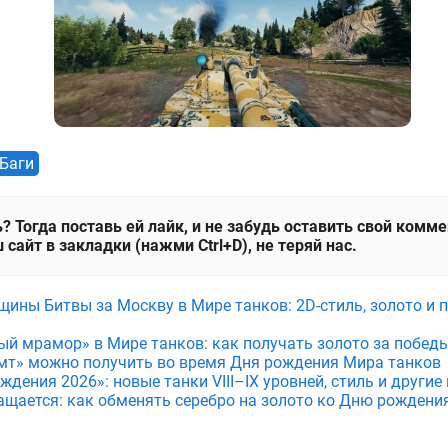
Баги
? Тогда поставь ей лайк, и не забудь оставить свой комм
 сайт в закладки (нажми Ctrl+D), не теряй нас.
щины Битвы за Москву в Мире танков: 2D-стиль, золото и 
ый мрамор» в Мире танков: как получать золото за побед
мт» можно получить во время Дня рождения Мира танков
дения 2026»: новые танки VIII–IX уровней, стиль и други
ащается: как обменять серебро на золото ко Дню рождени