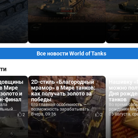
Все новости World of Tanks
ти
одовщины
2D-стиль «Благородный
Нашивку «
 в Мире
мрамор» в Мире танков:
можно пол
 золото и
как получать золото за
Дня рожде
йн-финал
победы
танков
вала
Его главная особенность —
Во время соб
льный...
возможность зарабатывать...
рождения Мира
Вчера, 09:36
05 августа, ср
2
2