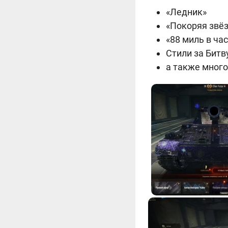
«Ледник»
«Покоряя звё
«88 миль в час
Стили за Битв
а также много 