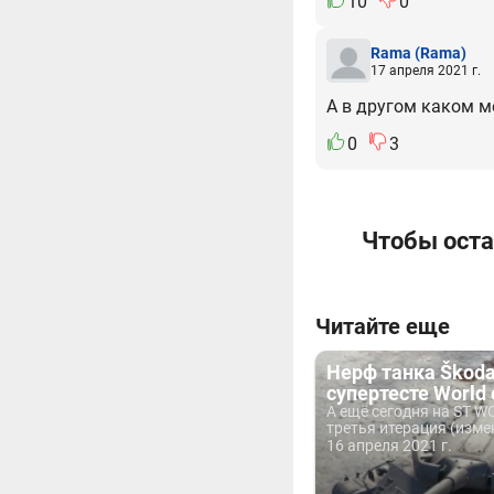
10
0
Rama
(Rama)
17 апреля 2021 г.
А в другом каком ме
0
3
Чтобы оста
Читайте еще
Нерф танка Škoda
супертесте World 
А ещё сегодня на ST 
третья итерация (измен
16 апреля 2021 г.