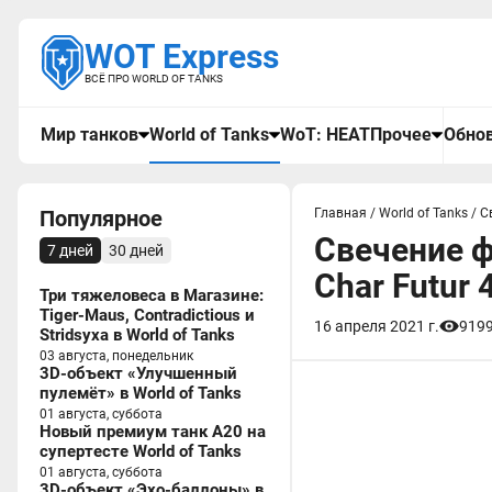
WOT Express
ВСЁ ПРО WORLD OF TANKS
Мир танков
World of Tanks
WoT: HEAT
Прочее
Обнов
Популярное
Главная
/
World of Tanks
/
С
Свечение ф
7 дней
30 дней
Char Futur 
Три тяжеловеса в Магазине:
Tiger-Maus, Contradictious и
16 апреля 2021 г.
919
Stridsyxa в World of Tanks
03 августа, понедельник
3D-объект «Улучшенный
пулемёт» в World of Tanks
01 августа, суббота
Новый премиум танк A20 на
супертесте World of Tanks
01 августа, суббота
3D-объект «Эхо-баллоны» в