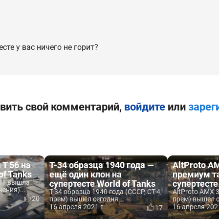
сте у вас ничего не горит?
вить свой комментарий,
войдите
или
зарег
 T 56 на
Т-34 образца 1940 года —
AltProto A
of Tanks
ещё один клон на
премиум т
WOT вышла
супертесте World of Tanks
супертесте
ения)...
Т-34 образца 1940 года (СССР, СТ-4,
AltProto AMX 3
20
прем) вышел сегодня...
прем) вышел с
16 апреля 2021 г.
16 апреля 2021
17