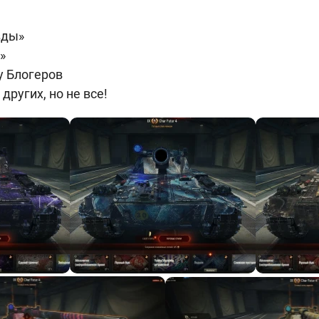
зды»
»
у Блогеров
других, но не все!