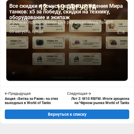
Все скидки и бонусы ко Дню рождения Мира
танков: x5 за победу, скидки на технику,
оборудование и экипаж
В рамках празднования Дня рождения Мира танков
2026...
05 августа, среда
8
Предыдущая
Следующая
Акция «Битва за Ржев» на этих
Лот 2: M10 RBFM. Итоги аукциона
выходных в World of Tanks
на Чёрном рынке World of Tanks
Вернуться к списку