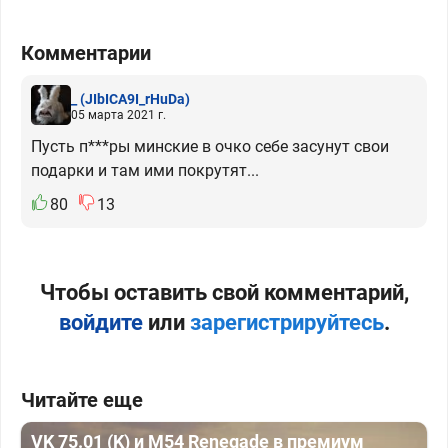
Комментарии
_
(JIbICA9I_rHuDa)
05 марта 2021 г.
Пусть п***ры минские в очко себе засунут свои
подарки и там ими покрутят...
80
13
Чтобы оставить свой комментарий,
войдите
или
зарегистрируйтесь
.
Читайте еще
VK 75.01 (K) и M54 Renegade в премиум