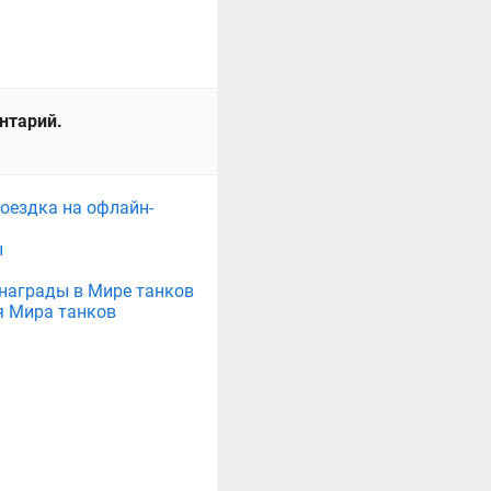
ентарий.
поездка на офлайн-
ы
е награды в Мире танков
я Мира танков