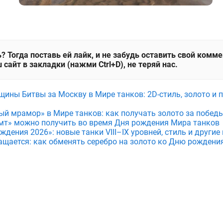
? Тогда поставь ей лайк, и не забудь оставить свой комм
 сайт в закладки (нажми Ctrl+D), не теряй нас.
щины Битвы за Москву в Мире танков: 2D-стиль, золото и 
ый мрамор» в Мире танков: как получать золото за побед
мт» можно получить во время Дня рождения Мира танков
дения 2026»: новые танки VIII–IX уровней, стиль и други
ащается: как обменять серебро на золото ко Дню рождени