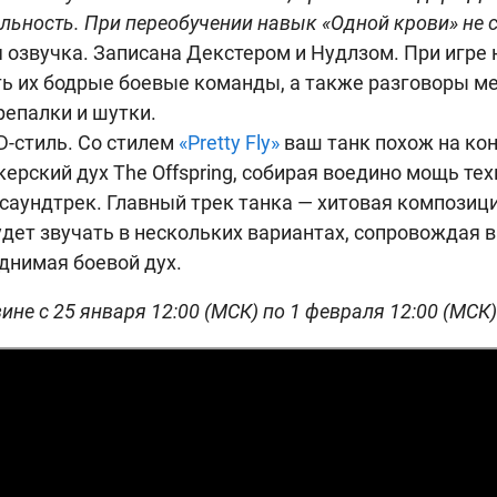
льность. При переобучении навык «Одной крови» не 
озвучка. Записана Декстером и Нудлзом. При игре 
ь их бодрые боевые команды, а также разговоры ме
репалки и шутки.
D-стиль. Со стилем
«Pretty Fly»
ваш танк похож на ко
ерский дух The Offspring, собирая воедино мощь тех
аундтрек. Главный трек танка — хитовая композиция 
 будет звучать в нескольких вариантах, сопровождая 
днимая боевой дух.
ине с 25 января 12:00 (МСК) по 1 февраля 12:00 (МСК)