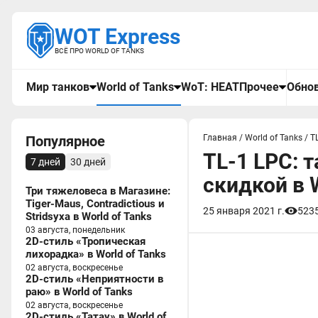
WOT Express
ВСЁ ПРО WORLD OF TANKS
Мир танков
World of Tanks
WoT: HEAT
Прочее
Обнов
Популярное
Главная
/
World of Tanks
/
T
TL-1 LPC: т
7 дней
30 дней
скидкой в W
Три тяжеловеса в Магазине:
Tiger-Maus, Contradictious и
25 января 2021 г.
523
Stridsyxa в World of Tanks
03 августа, понедельник
2D-стиль «Тропическая
лихорадка» в World of Tanks
02 августа, воскресенье
2D-стиль «Неприятности в
раю» в World of Tanks
02 августа, воскресенье
2D-стиль «Татау» в World of