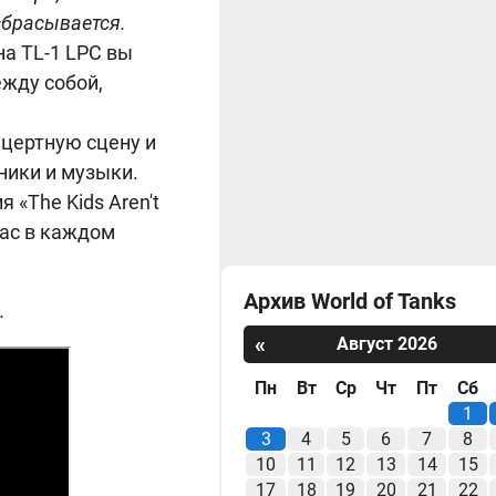
сбрасывается.
на TL-1 LPC вы
жду собой,
нцертную сцену и
ники и музыки.
«The Kids Aren't
вас в каждом
Архив World of Tanks
.
«
Август 2026
Пн
Вт
Ср
Чт
Пт
Сб
1
3
4
5
6
7
8
10
11
12
13
14
15
17
18
19
20
21
22