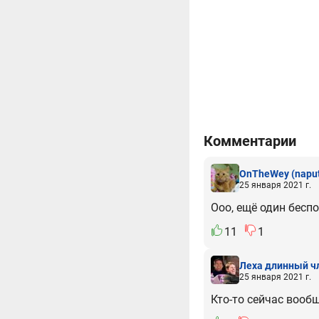
Комментарии
OnTheWey
(naput
25 января 2021 г.
Ооо, ещё один бесп
11
1
Леха длинный ч
25 января 2021 г.
Кто-то сейчас вообщ