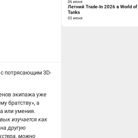
06 июня
Летний Trade-In 2026 в World of
Tanks
05 июня
 с потрясающим 3D-
ленов экипажа уже
му братству», а
а или умения.
авык изучается как
 на другую
кстера, можно