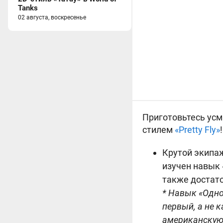
Tanks
02 августа, воскресенье
Приготовьтесь усм
стилем
«Pretty Fly»
!
Крутой экипаж
изучен навык 
также достато
* Навык «Одно
первый, а не 
американскую 