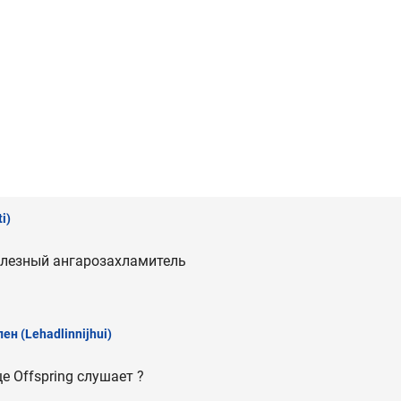
i)
олезный ангарозахламитель
лен
(Lehadlinnijhui)
е Offspring слушает ?