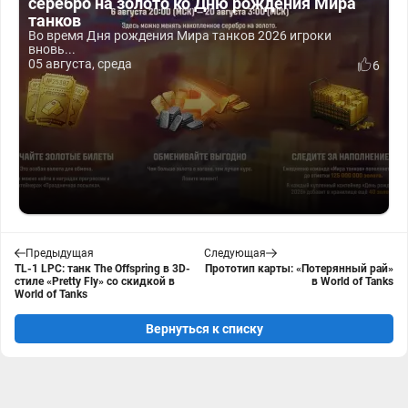
серебро на золото ко Дню рождения Мира
танков
Во время Дня рождения Мира танков 2026 игроки
вновь...
05 августа, среда
6
Предыдущая
Следующая
TL-1 LPC: танк The Offspring в 3D-
Прототип карты: «Потерянный рай»
стиле «Pretty Fly» со скидкой в
в World of Tanks
World of Tanks
Вернуться к списку