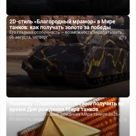
2D-стиль «Благородный мрамор» в Мире
танков: как получать золото за победы
Его главная особенность — возможность зарабатывать...
06 августа, четверг
3
Нашивку «Главпочтамт» можно получить во
время Дня рождения Мира танков
Во время события «День рождения Мира танков 2026»...
05 августа, среда
6