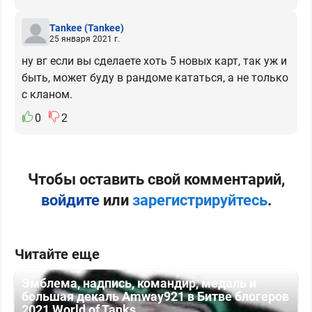
Tankee
(Tankee)
25 января 2021 г.
ну вг если вы сделаете хоть 5 новых карт, так уж и
быть, может буду в рандоме кататься, а не только
с кланом.
0
2
Чтобы оставить свой комментарий,
войдите
или
зарегистрируйтесь
.
Читайте еще
Эмблема, надпись, командир, медаль и
большая декаль Amway921 в Битве блогеров
2021 World of Tanks