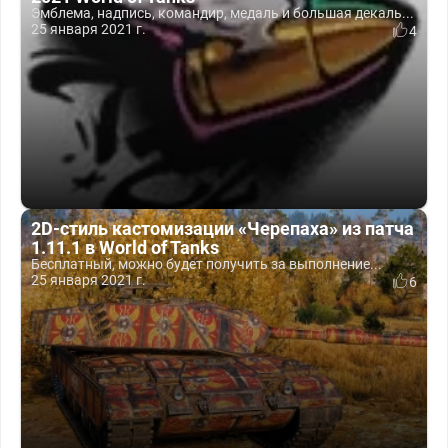
Эмблема, надпись, командир, медаль и большая декаль...
25 января 2021 г.
4
2D-стиль кастомизации «Черепаха» из патча
1.11.1 в World of Tanks
Бесплатный, можно будет получить за выполнение...
25 января 2021 г.
6