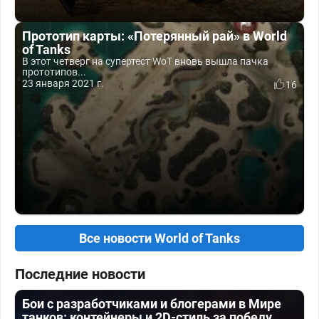
Прототип карты: «Потерянный рай» в World
of Tanks
В этот четверг на супертест WoT вновь вышла пачка
прототипов...
23 января 2021 г.
16
Все новости World of Tanks
Последние новости
Бои с разработчиками и блогерами в Мире
танков: контейнеры и 2D-стиль за победу