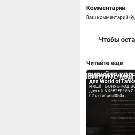
Комментарии
Ваш комментарий бу
Чтобы оста
Читайте еще
Бонус-код VK6E2
для World of Tank
И ещё 1 БОНУС-КОД ВО
другой. VK6E2FP15N7..
02 октября 2020 г.