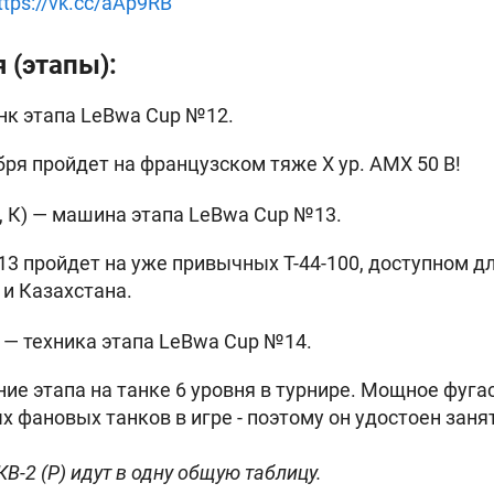
ttps://vk.cc/aAp9RB
 (этапы):
нк этапа LeBwa Cup №12.
бря пройдет на французском тяже X ур. AMX 50 B!
, Б, К) — машина этапа LeBwa Cup №13.
13 пройдет на уже привычных Т-44-100, доступном д
 и Казахстана.
Р) — техника этапа LeBwa Cup №14.
ние этапа на танке 6 уровня в турнире. Мощное фуга
х фановых танков в игре - поэтому он удостоен заня
 КВ-2 (Р) идут в одну общую таблицу.