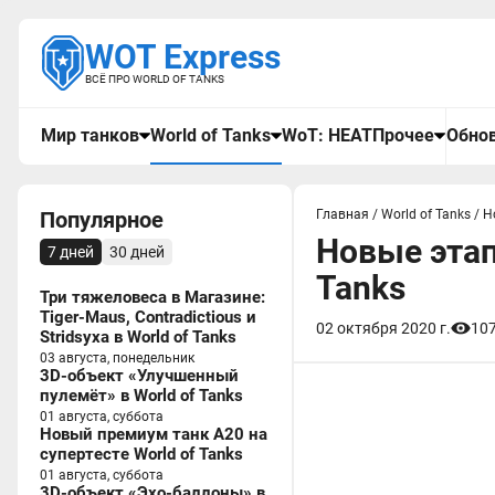
WOT Express
ВСЁ ПРО WORLD OF TANKS
Мир танков
World of Tanks
WoT: HEAT
Прочее
Обнов
Популярное
Главная
/
World of Tanks
/
Н
Новые этап
7 дней
30 дней
Tanks
Три тяжеловеса в Магазине:
Tiger-Maus, Contradictious и
02 октября 2020 г.
10
Stridsyxa в World of Tanks
03 августа, понедельник
3D-объект «Улучшенный
пулемёт» в World of Tanks
01 августа, суббота
Новый премиум танк A20 на
супертесте World of Tanks
01 августа, суббота
3D-объект «Эхо-баллоны» в