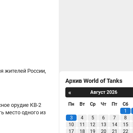
ля жителей России,
Архив World of Tanks
«
Август 2026
Пн
Вт
Ср
Чт
Пт
Сб
сное орудие КВ-2
1
ть место одного из
3
4
5
6
7
8
10
11
12
13
14
15
17
18
19
20
21
22