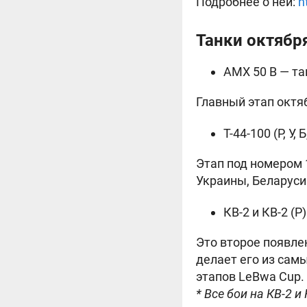
Подробнее о ней:
h
Танки октября
AMX 50 B — та
Главный этап октя
Т-44-100 (Р, У
Этап под номером 
Украины, Беларуси
КВ-2 и КВ-2 (
Это второе появле
делает его из самы
этапов LeBwa Cup.
* Все бои на КВ-2 и