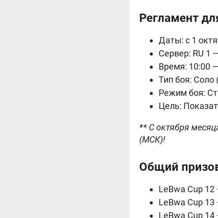
Регламент для
Даты: с 1 окт
Сервер: RU 1 
Время: 10:00 
Тип боя: Соло
Режим боя: С
Цель: Показат
** С октября месяц
(МСК)!
Общий призов
LeBwa Cup 12 —
LeBwa Cup 13 — 
LeBwa Cup 14 —