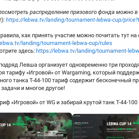
 посмотреть распределение призового фонда можно в
!):
https://lebwa.tv/landing/tournament-lebwa-cup/price?t
равила, как принять участие можно почитать тут на 
/lebwa.tv/landing/tournament-lebwa-cup/rules
отрите здесь:
https://lebwa.tv/landing/tournament-leb
подряд Левша организует одновременно три проходя
я тарифу «Игровой» от Wargaming, который поддер
ного танка
Т-44-100 тариф содержит бесконечный пр
задачи и многое другое!
иф «Игровой» от WG и забирай крутой танк Т-44-100