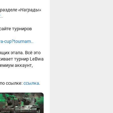
 разделе «Награды»
..
сайте турниров
wa-cup?tournam..
щих этапа. Всё это
живает турнир LeBwa
емиум аккаунт,
 по ссылке:
ссылка
.