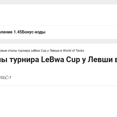
ление 1.45
Бонус-коды
овые этапы турнира LeBwa Cup у Левши в World of Tanks
ы турнира LeBwa Cup у Левши в
702
7