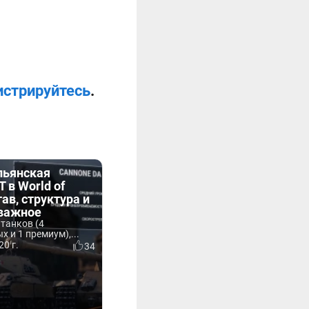
истрируйтесь
.
льянская
 в World of
тав, структура и
 важное
 танков (4
 и 1 премиум),...
20 г.
34