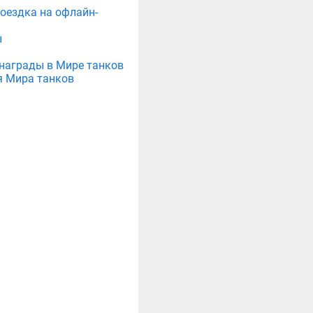
поездка на офлайн-
ы
е награды в Мире танков
я Мира танков