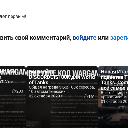
дет первым!
вить свой комментарий,
войдите
или
зарег
FP15N7
Бонус-код
Новая Ита
s
DISCORDCIS100K для World
подветка ТТ
Т. Уже
of Tanks
Tanks. Сос
.
Общая награда 3 БЗ: 100к серебра,
всё самое
203
10 автоматических...
Всего 5 новых
02 октября 2020 г.
161
прокачиваемых
01 октября 20